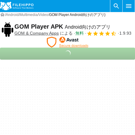
Android
Multimedia
Video
GOM Player Android向けのアプリ}
GOM Player APK
Android向けのアプリ
GOM & Company Apps
による
無料
1.9.93