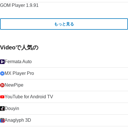
GOM Player 1.9.91
もっと見る
Videoで人気の
Fermata Auto
MX Player Pro
NewPipe
YouTube for Android TV
Douyin
Anaglyph 3D