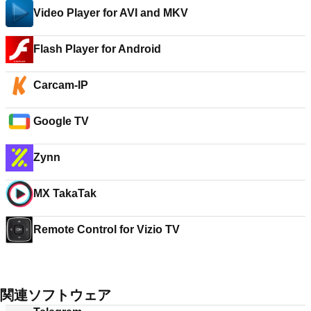
Video Player for AVI and MKV
Flash Player for Android
Carcam-IP
Google TV
Zynn
MX TakaTak
Remote Control for Vizio TV
関連ソフトウェア