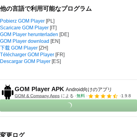
他の言語で利用可能なプログラム
Pobierz GOM Player
Scaricare GOM Player
GOM Player herunterladen
GOM Player download
下载 GOM Player
Télécharger GOM Player
Descargar GOM Player
GOM Player APK
Android向けのアプリ
GOM & Company Apps
による
無料
1.9.8
変更ログ