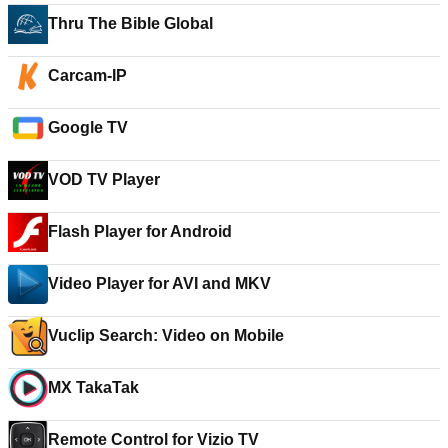
Thru The Bible Global
Carcam-IP
Google TV
VOD TV Player
Flash Player for Android
Video Player for AVI and MKV
Vuclip Search: Video on Mobile
MX TakaTak
Remote Control for Vizio TV