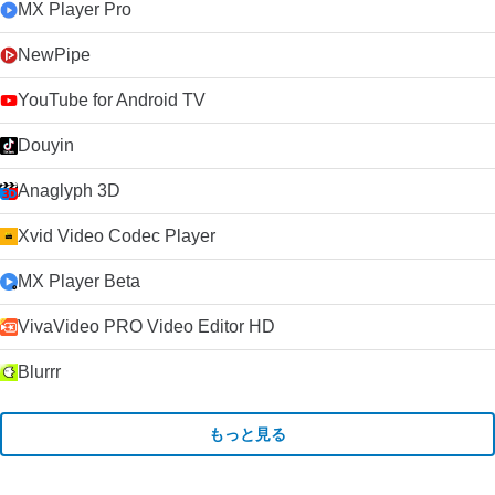
MX Player Pro
NewPipe
YouTube for Android TV
Douyin
Anaglyph 3D
Xvid Video Codec Player
MX Player Beta
VivaVideo PRO Video Editor HD
Blurrr
もっと見る