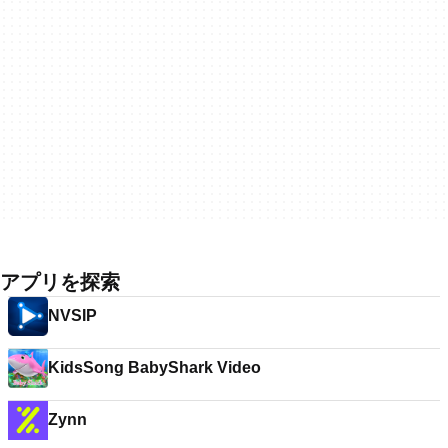
アプリを探索
NVSIP
KidsSong BabyShark Video
Zynn