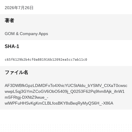
2026年7月26日
著者
GOM & Company Apps
SHA-1
c65f6129b2b4cf0a881916b12092ea5cc7ab11c0
ファイル名
AF3DWBfkGpzLDiMDFxTo4XhicYUCStAldu_bYSMV_CIXaT0cwsc
wwpL5qj3GYmZCoGV6ObO5409j_Q0253F62Pq9hm8Ajk_ifnW1
m5FRtgj-DXNtZ9wue_-
wlWPFuHHSvKgKmCLBLfosBKY8sBeqRyMyQS6H_-X86A