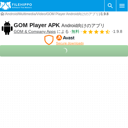
Android
Multimedia
Video
GOM Player Android向けのアプリ}
1.9.8
GOM Player APK
Android向けのアプリ
GOM & Company Apps
による
無料
1.9.8