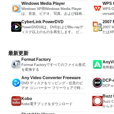
は、プレイ可能なすべてのPS2ゲームの
などの
理、MBRおよびGUIDパーティションテ
Windows Media Player
WPS O
80％以上を誇っています。かなり強力な
ブをフ
ーブル（GPT）ディスクのディスク領域
Windows XP用Windows Media Player
WPS Of
コンピューターを所有している場合、
Ruf
不足の問題の解決を可能にします。 パ
は、音楽、ビデオ、写真、および録画し
versati
PCSX2は優れたエミュレーターです。
Wind
ーティションのサイズ変更/移動システ
たテレビ番組などすべてを保存して楽し
free w
また、このアプリケーションはローエン
可能な
ムドライブを拡張するディスクとパーテ
CyberLink PowerDVD
2007 M
む最適な機能を搭載しています。 再
progra
ドコンピューターのサポートも提供する
アを作成
ィションをコピーパーティションをマー
PowerDVD18は、DVDおよびBlu-rayデ
2007 
Micro
生、表示、外出先で楽しむためのポータ
these t
ため、Playstation 2コンソールのすべて
ンスト
ジ分割パーティション空き領域を再分配
ィスク以上のものを再生します。 ビデ
たはX
ブル デバイスとの同期、さらには家中
able to
の所有者は、PCで動作するゲームを見
する必要があ
するダイナミックディスクの変換パーテ
オ、オーディオ、写真、VR 360°コンテ
Micro
のデバイスとの共有も、すべて1か所で
tasks. WPS Office 2016 Free has
ることができます。 PCSX2エミュレー
他のフ
ィションを回復する
ンツ、さらにはYouTubeやVimeoにとっ
XPS
行えます。 シンプルなデザイン - まっ
multipl
ターを使用すると、PS2コントローラー
ュする
ても、PowerDVD18は重要なエンターテ
す。こ
たく新しい外観でデジタル エンターテ
French
を使用して、本物のプレイステーション
ーティ
イメントの仲間です。 Ultra HD HDR TV
プログ
イメントを楽しめます。 大好きな音楽
Portug
最新更新
体験をシミュレートできます。このアプ
合。 Rufusは次の* ISOで動作します：
とサラウンドサウンドシステムの可能性
びXP
をより多く - デジタル音楽体験がさらに
langua
リケーションでは、ディスクからゲーム
Arch L
Format Factory
を解き放ち、360°ビデオの増え続けるコ
して送
AnyVi
楽しくなります。 エンターテイメント
languages requ
を直接実行することも、ハードドライブ
pebui
Format Factoryですべてのファイル形式
レクションへのアクセスで仮想世界に没
能はプ
をすべて1つの場所に - 音楽、ビデオ、
Despite
有料動
からISOイメージとして実行することも
Linux
を変換する
頭するか、PCまたはラップトップでの
このダ
写真、録画したテレビ番組をすべて保存
comes 
できます。 主な機能は次のとおりで
gNewS
比類のない再生サポートと独自の強化に
ラムで動作します。
して楽しめます。 どこでも楽しめる -
such a
す。 Savestates：ボタンを1つ押すだけ
LiveX
Any Video Converter Freeware
DCP-o
より、どこにいても簡単にリラックスで
Access 2007。 Mic
どこにいても音楽、ビデオ、写真にアク
and mul
で、ゲームの現在の「状態」を保存でき
Mint、N
DVD ディスクをリッピング - 任意のビ
きます。 新機能は次のとおりです。 4K
2007。 Microsoft Office InfoP
DCP-
セスできます。
a PDF 
ます。 無制限のメモリーカード：好き
OpenS
デオ コンバーター フリーウェアで時間
DHR向けに最適化 Ultra HD Blu-ray、
2007。 Microsoft Office OneN
count 
なだけメモリーカードを保存でき、8MB
Slackw
とお金を節約
4K、HEVC / H.265およびHDR10コンテ
2007。 Microsoft Office PowerP
Persona
Buzz 
から64MBまでの単一の物理カードに制
Ubunt
Kobo
ンツをサポート全画面モードで21：9モ
2007。 Microsoft Office Publis
langua
Buzz 
限されなくなりました。 高解像度グラ
XP（SP
Kobo電子ブックをダウンロード
ニターで2.35：1の映画を見る常時オン
2007。 Microsoft Office Visio 2
online template
からテ
フィックス：PCSX2を使用すると、
R2、Wi
のミニビューでYouTubeライブを見る
Microso
Writer 
1080pまたは4K HDでゲームをプレイで
Windows 8。 