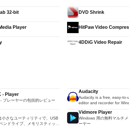
b 32-bit
DVD Shrink
edia Player
HitPaw Video Compres
y
4DDiG Video Repair
Audacity
 - Player
Audacity is a free, easy-to
K - プレーヤーの包括的レビュー
editor and recorder for Wi
OS X, GNU/Linux and other
s
Vidmore Player
systems. You can use Audac
usは小さなユーティリティで、USB
Windows 用の無料マルチ
Record live audio. Convert tapes and
ペンドライブ、メモリスティック
ーヤー
records into digital recordi