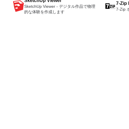
YouTubeおよびVimeoで4K HDRおよび
Micro
SketchUp Viewer
Presen
きます。 全体として、PCSX2 PS2エミ
りませ
7-Zip
360ビデオを再生 VRエクスペリエンス
Micro
SketchUp Viewer - デジタル作品で物理
creator
ュレーターの機能は優れています。 PS2
次のと
7-Zi
の向上：Microsoft Mixed Realityヘッド
インは、2
的な体験を作成します
data p
ゲームを高い精度でエミュレートでき、
ーシア
セット、HTC、VIVE、およびOculus
フトウ
compat
Windowsとエミュレーターを切り替える
イツ語
Riftをサポート Fire TVとキャストのサポ
Micro
types (.
ことができます。欠点は、高速ゲームに
語、フ
ート注：これは商用トライアルです。
ライセ
Thousa
苦労し、時々フリーズまたはクラッシュ
ィエシ
ステム
Built-i
することです。* PCSX2を使用するに
オラン
ーティン
suppor
は、コンソールから抽出できる
ガル、
2003、
Storage include
Playstation 2 BIOSが必要です。
スロベ
Servic
suite,
Srpsk
with ma
a usefu
he Writ
PDF co
and wor
some n
in doc
PowerP
Overal
good al
The Wri
proces
an easy
maker t