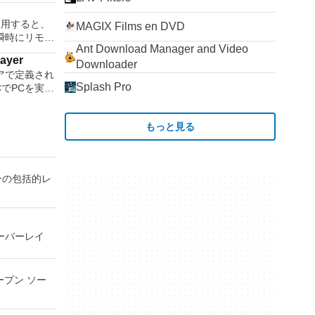
 or AIFF
rを使用すると、
MAGIX Films en DVD
瞬時にリモー
w effects
Ant Download Manager and Video
Windows
ug-ins. And more!
layer
、世界中のどこ
Downloader
アで定義され
を使用すると、
Splash Pro
CでPCを実行
ップを表示し
の無料のデス
に直接座って
アアプリケー
ーボードを制
もっと見る
station、
 Server、また
す。制御した
れた仮想マシン
ーを実行し、
主な機能は次
プションで、
ーの包括的レ
開に使用可能な
時に実行しま
ッププラット
問題なし
をインストール
利点を体験し
タンドアロン
ピューターと
 オーバーレイ
があります。
有します。
。 クラウド
方の仮想マシ
nectを実行し
続します。
ープン ソー
ティの仮想マ
（ARD）などのサ
す。 ホスト
ソフトウェア