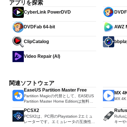
アプリを探索
CyberLink PowerDVD
DVDFa
DVDFab 64-bit
AWZ M
ClipCatalog
bbpla
Video Repair (AI)
関連ソフトウェア
EaseUS Partition Master Free
MX 4K
Partition Magicの代替として、EASEUS
MX 4
Partition Master Home Editionは無料の
オールインワンパーティションソリュー
PCSX2
Rufu
ションおよびディスク管理ユーティリテ
PCSX2は、PC用のPlaystation 2エミュ
Ruf
ィです。パーティションの拡張（特にシ
レーターです。エミュレータの互換性率
キーや
ステムドライブ用）、ディスク領域の管