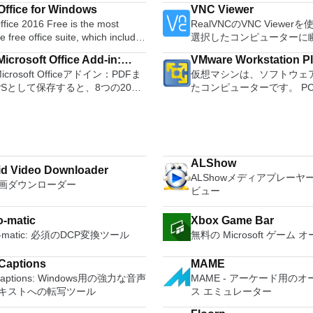
起動可能なUSBフラッシュドライ
Edit Ogg Vorbis, MP3, WAV
ffice for Windows
VNC Viewer
ォーマットおよび作成できます。
sound files. Cut, copy, splice or mix
fice 2016 Free is the most
RealVNCのVNC Viewe
usは、次のシナリオで役立ちます。
sounds together. Change the speed or
le free office suite, which includes
選択したコンピューターに
ows、Linux、およびUEFI用の起動
pitch of a recording. Add ne
ord processor, spreadsheet
トアクセスできます。 Mac、
ISOからUSBインストールメディ
with LADSPA pl
icrosoft Office Add-in:
VMware Workstation P
m and presentation maker. With
PC、またはLinuxマシン
する必要がある場合。 OSがイ
Microsoft Officeアドイン：PDFま
仮想マシンは、ソフトウェ
soft Save as PDF or XPS
hree programs you will easily be
からでも。 VNC Viewer
ールされていないシステムで作業
PSとして保存すると、8つの2007
たコンピューターです。 P
 deal with any office related
コンピューターのデスクト
る場合。 BIOSまたはその
soft OfficeプログラムでPDFおよび
するようなものです。 こ
たり、コンピューターの前
ァームウェアをDOSからフラッシ
形式にエクスポートして保存できま
クトップ仮想化ソフトウェ
e language support for English,
いるかのようにマウスとキ
必要がある場合。 低レベルのユ
のツールを使用すると、これらの
ションにより、VMware Work
, German, Spanish,
御したりできます。 VNC Viewerは、イ
リティを実行する必要がある場
ラムのサブセットでPDF形式およ
VMware Fusion、VMware
uese,Russian and Polish
ンストールと使用が簡単で
S形式の電子メール添付ファイルと
はVMware ESXで作成さ
ges. To switch between
いデバイスでインストーラ
inux、Archbang、BartPE /
ALShow
信することもできます（特定の機
を簡単に操作できます。 
d Video Downloader
ires only a single click!
指示に従ってください。オ
lder、CentOS、Damn Small
ALShowメディアプレーヤ
ログラムによって異なります）。
のとおりです。 1台のPCで複数のオペ
 being a free suite, WPS Office
Windowsでのリモート展
画ダウンローダー
、Fedora、FreeDOS、Gentoo、
ビュー
ウンロードは、次のOfficeプログ
レーティングシステムを同
with many innovative features,
MSIがあります。デスクト
ense、Hiren&#39;s Boot CD、
 Microsoft Office
す。 インストールや構成の
s the paragraph adjustment tool
フォームにVNC Viewer
P、Knoppix、Kubuntu、Linux
-matic
Xbox Game Bar
rosoft Office Excel
に、事前構成された製品の
tiple tabbed feature. It also has
する権限がない場合は、ス
T Password Registry Editor、
ath
てください。 ホストコン
o-matic: 必須のDCP変換ツール
無料の Microsoft ゲーム
converter, spell check and word
オプションを選択する必要
USE、Parted Magic、
ote
仮想マシン間でデータを共
feature. WPS Office 2016
主な機能は次のとおりです
are、Tails、Trinity Rescue Kit、
oint
32ビットと64ビットの両
l Edition supports switching
サービスを介してVNC Con
Captions
MAME
u、Ultimate Boot CD、Windows
her
ンを実行します。 2-way Virtual SMPを
ge UI,File Roaming and Docer
ているコンピューターに接
Captions: Windows用の強力な音声
MAME - アーケード用のオ
2以降）、Windows Server 2003
007。
活用します。 サードパー
s. Key features include:
Apple Screen Sharing
キストへの転写ツール
ス エミュレーター
ndows Vista、Windows 7、
ft Office Word 2007。 2007
シンとイメージを使用しま
Efficient word processor.
ードパーティ製のVNC互換
*このリストは完全ではあ