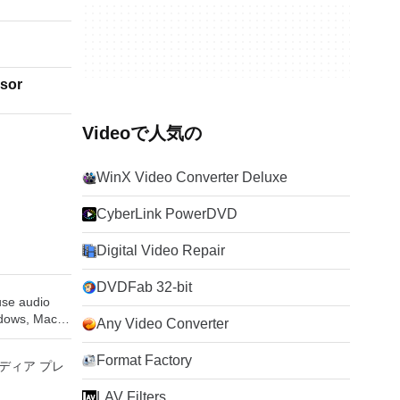
sor
Videoで人気の
WinX Video Converter Deluxe
CyberLink PowerDVD
Digital Video Repair
DVDFab 32-bit
-use audio
ndows, Mac
Any Video Converter
 operating
ity to:
Format Factory
メディア プレ
ngs or CDs.
LAV Filters