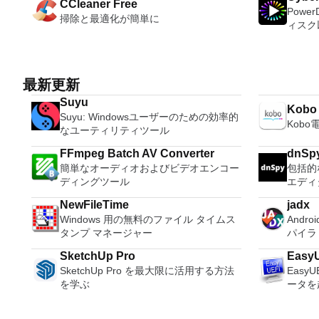
PC、またはLinuxマシン、世界中のどこ
XPS
CCleaner Free
ドコンピューターのサポートも提供する
アを作成
ィションをコピーパーティションをマー
languages requ
Powe
からでも。 VNC Viewerを使用すると、
す。こ
ため、Playstation 2コンソールのすべて
ンスト
掃除と最適化が簡単に
ジ分割パーティション空き領域を再分配
Despite
ィスク
コンピューターのデスクトップを表示し
プログ
の所有者は、PCで動作するゲームを見
する必要があ
するダイナミックディスクの変換パーテ
comes 
オ、オ
たり、コンピューターの前に直接座って
びXP
ることができます。 PCSX2エミュレー
他のフ
ィションを回復する
such a
ンツ、さ
いるかのようにマウスとキーボードを制
して送
ターを使用すると、PS2コントローラー
ュする
and mul
ても、
御したりできます。 VNC Viewerは、イ
能はプ
を使用して、本物のプレイステーション
ーティ
a PDF 
イメントの仲間で
ンストールと使用が簡単です。制御した
このダ
最新更新
体験をシミュレートできます。このアプ
合。 Rufusは次の* ISOで動作します：
count 
とサラ
いデバイスでインストーラーを実行し、
ラムで動作します。
リケーションでは、ディスクからゲーム
Arch L
Persona
Suyu
を解き
Kobo
指示に従ってください。オプションで、
Access 2007。 Mic
を直接実行することも、ハードドライブ
pebui
langua
Suyu: Windowsユーザーのための効率的
レクシ
Windowsでのリモート展開に使用可能な
2007。 Microsoft Office InfoP
Kob
からISOイメージとして実行することも
Linux
online template
なユーティリティツール
頭する
MSIがあります。デスクトッププラット
2007。 Microsoft Office OneN
できます。 主な機能は次のとおりで
gNewS
Writer 
比類の
フォームにVNC Viewerをインストール
2007。 Microsoft Office PowerP
す。 Savestates：ボタンを1つ押すだけ
LiveX
FFmpeg Batch AV Converter
dnSp
Presen
より、
する権限がない場合は、スタンドアロン
2007。 Microsoft Office Publis
で、ゲームの現在の「状態」を保存でき
Mint、N
簡単なオーディオおよびビデオエンコー
包括的
creator
きます
オプションを選択する必要があります。
2007。 Microsoft Office Visio 2
ます。 無制限のメモリーカード：好き
OpenS
ディングツール
エディ
data p
DHR向け
主な機能は次のとおりです。 クラウド
Microso
なだけメモリーカードを保存でき、8MB
Slackw
compat
4K、H
サービスを介してVNC Connectを実行し
Micro
NewFileTime
jadx
から64MBまでの単一の物理カードに制
Ubunt
types (.
ンツを
ているコンピューターに接続します。
Micro
Windows 用の無料のファイル タイムス
Andr
限されなくなりました。 高解像度グラ
XP（SP
Thousa
ニター
Apple Screen Sharing（ARD）などのサ
インは、2
タンプ マネージャー
パイラ
フィックス：PCSX2を使用すると、
R2、Wi
Built-i
のミニ
ードパーティ製のVNC互換ソフトウェア
フトウ
1080pまたは4K HDでゲームをプレイで
Windows 8。 
suppor
YouT
SketchUp Pro
Easy
を実行しているコンピューターに直接接
Micro
きます。 全体として、PCSX2 PS2エミ
りませ
Storage include
360
SketchUp Pro を最大限に活用する方法
Easy
続します。 各デバイスでVNC Viewerに
ライセ
ュレーターの機能は優れています。 PS2
次のと
suite,
の向上：M
を学ぶ
ータを
サインインして、すべてのデバイス間の
ステム
ゲームを高い精度でエミュレートでき、
ーシア
with ma
セット、
接続をバックアップおよび同期します。
ーティン
Windowsとエミュレーターを切り替える
イツ語
a usefu
Rift
仮想キーボードの上のスクロールバーに
2003、
ことができます。欠点は、高速ゲームに
語、フ
he Writ