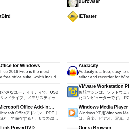
uBrowser
tBird
IETester
ffice for Windows
Audacity
fice 2016 Free is the most
Audacity is a free, easy-to
le free office suite, which includes
editor and recorder for Wi
ord processor, spreadsheet
OS X, GNU/Linux and other
s
VMware Workstation P
m and presentation maker. With
systems. You can use Audac
usは小さなユーティリティで、USB
仮想マシンは、ソフトウェ
hree programs you will easily be
Record live audio. Convert tapes and
ペンドライブ、メモリスティック
たコンピューターです。 P
 deal with any office related
records into digital recordi
起動可能なUSBフラッシュドライ
するようなものです。 こ
Edit Ogg Vorbis, MP3, WAV
icrosoft Office Add-in:
Windows Media Player
ォーマットおよび作成できます。
クトップ仮想化ソフトウェ
e language support for English,
sound files. Cut, copy, splice or mix
Microsoft Officeアドイン：PDFま
Windows XP用Windows Med
soft Save as PDF or XPS
usは、次のシナリオで役立ちます。
ションにより、VMware Work
, German, Spanish,
sounds together. Change the speed or
PSとして保存すると、8つの2007
は、音楽、ビデオ、写真、
ows、Linux、およびUEFI用の起動
VMware Fusion、VMware
uese,Russian and Polish
pitch of a recording. Add ne
soft OfficeプログラムでPDFおよび
たテレビ番組などすべてを
ISOからUSBインストールメディ
はVMware ESXで作成さ
ges. To switch between
with LADSPA pl
rLink PowerDVD
Opera Browser