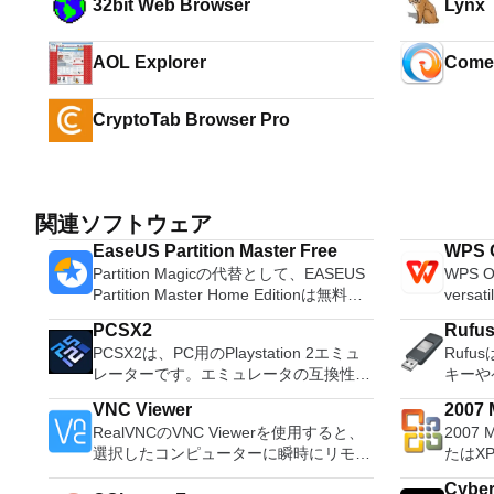
32bit Web Browser
Lynx
AOL Explorer
Come
CryptoTab Browser Pro
関連ソフトウェア
EaseUS Partition Master Free
WPS O
Partition Magicの代替として、EASEUS
WPS Of
Partition Master Home Editionは無料の
versati
オールインワンパーティションソリュー
free w
PCSX2
Rufu
ションおよびディスク管理ユーティリテ
progra
PCSX2は、PC用のPlaystation 2エミュ
Ruf
ィです。パーティションの拡張（特にシ
these t
レーターです。エミュレータの互換性率
キーや
ステムドライブ用）、ディスク領域の管
able to
は、プレイ可能なすべてのPS2ゲームの
などの
理、MBRおよびGUIDパーティションテ
tasks. WPS Office 2016 Free has
VNC Viewer
2007 M
80％以上を誇っています。かなり強力な
ブをフ
ーブル（GPT）ディスクのディスク領域
multipl
RealVNCのVNC Viewerを使用すると、
2007 
Micro
コンピューターを所有している場合、
Ruf
不足の問題の解決を可能にします。 パ
French
選択したコンピューターに瞬時にリモー
たはX
PCSX2は優れたエミュレーターです。
Wind
ーティションのサイズ変更/移動システ
Portug
トアクセスできます。 Mac、Windows
Micro
また、このアプリケーションはローエン
可能な
ムドライブを拡張するディスクとパーテ
langua
Cybe