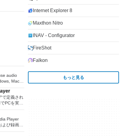
Internet Explorer 8
Maxthon Nitro
INAV - Configurator
FireShot
Falkon
-use audio
もっと見る
ndows, Mac
 operating
layer
ity to:
アで定義され
CでPCを実行
ngs or CDs.
の無料のデス
 or AIFF
アアプリケー
ia Player
station、
および録画し
 Server、また
w effects
保存して楽し
れた仮想マシン
ug-ins. And more!