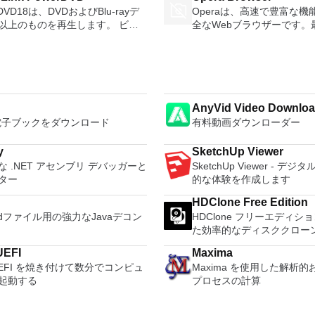
形式にエクスポートして保存できま
む最適な機能を搭載していま
する必要がある場合。 OSがイ
を簡単に操作できます。 
ires only a single click!
rDVD18は、DVDおよびBlu-rayデ
Operaは、高速で豊富な
のツールを使用すると、これらの
生、表示、外出先で楽しむ
ールされていないシステムで作業
のとおりです。 1台のPCで複数のオペ
 being a free suite, WPS Office
以上のものを再生します。 ビデ
全なWebブラウザーです。
ラムのサブセットでPDF形式およ
ブル デバイスとの同期、
る場合。 BIOSまたはその
レーティングシステムを同
with many innovative features,
ーディオ、写真、VR 360°コンテ
ルな外観を取り入れた洗練
S形式の電子メール添付ファイルと
のデバイスとの共有も、す
ァームウェアをDOSからフラッシ
す。 インストールや構成の
s the paragraph adjustment tool
らにはYouTubeやVimeoにとっ
ーフェイスと、ブラウジン
信することもできます（特定の機
行えます。 シンプルなデザイン - まっ
必要がある場合。 低レベルのユ
に、事前構成された製品の
tiple tabbed feature. It also has
PowerDVD18は重要なエンターテ
くするためのツールのスタ
ログラムによって異なります）。
たく新しい外観でデジタル
リティを実行する必要がある場
てください。 ホストコン
converter, spell check and word
す。 Ultra HD HDR TV
います。これらには、お気
ウンロードは、次のOfficeプログ
イメントを楽しめます。 
仮想マシン間でデータを共
feature. WPS Office 2016
ウンドサウンドシステムの可能性
するスピードダイヤルや、
 Microsoft Office
をより多く - デジタル音
inux、Archbang、BartPE /
32ビットと64ビットの両
l Edition supports switching
放ち、360°ビデオの増え続けるコ
してより高速なナビゲーシ
AnyVid Video Downloa
rosoft Office Excel
楽しくなります。 エンタ
lder、CentOS、Damn Small
ンを実行します。 2-way Virtual SMPを
ge UI,File Roaming and Docer
ョンへのアクセスで仮想世界に没
るOpera Turboモードな
ath
をすべて1つの場所に - 音
o電子ブックをダウンロード
有料動画ダウンローダー
、Fedora、FreeDOS、Gentoo、
活用します。 サードパー
s. Key features include:
か、PCまたはラップトップでの
まれます（接続状態が悪い
ote
写真、録画したテレビ番組
ense、Hiren&#39;s Boot CD、
シンとイメージを使用しま
Efficient word processor.
ない再生サポートと独自の強化に
Operaには、優れたイン
oint
して楽しめます。 どこでも楽
P、Knoppix、Kubuntu、Linux
コンピューターと仮想マシ
y
SketchUp Viewer
tation Multimedia presentations
どこにいても簡単にリラックスで
介してWebを閲覧するため
her
どこにいても音楽、ビデオ
T Password Registry Editor、
を共有します。 幅広いホ
な .NET アセンブリ デバッガーと
SketchUp Viewer - デ
. Spreadsheets Powerful tool for
。 新機能は次のとおりです。 4K
がすべて揃っています。ス
007。
セスできます。
USE、Parted Magic、
ストオペレーティングシス
ター
的な体験を作成します
rocessing and analysis. 100%
に最適化 Ultra HD Blu-ray、
から、新しいコンテンツを
ft Office Word 2007。 2007
are、Tails、Trinity Rescue Kit、
ト。 USB 2.0デバイスのサポート。 起
ible with MS Office document file
EVC / H.265およびHDR10コンテ
Discoverページを提供し
soft Officeプログラムのこの
HDClone Free Edition
u、Ultimate Boot CD、Windows
動時にアプライアンス情報
docx, .pptx, .xlsx, etc.).
サポート全画面モードで21：9モ
ク、国、言語ごとに必要な
soft Save as PDFまたはXPSアド
oidファイル用の強力なJavaデコン
HDClone フリーエディシ
2以降）、Windows Server 2003
す。 直感的なホームペー
nds of free document templates.
で2.35：1の映画を見る常時オン
示されます。起動時に、ス
007 Microsoft Office systemソ
た効率的なディスククロー
ndows Vista、Windows 7、
ェイスを介して仮想マシン
n PDF reader. Mobile device
ビューでYouTubeライブを見る
ルとブックマークページも
ェアの補足条項であり、2007
*このリストは完全ではあ
セスできます。 VMware Playerは、
t (iOS and Android). WPS Cloud
ubeおよびVimeoで4K HDRおよび
す。これにより、最も頻繁
UEFI
Maxima
soft Office systemソフトウェアの
ん。 サポートされている言語は
Microsoft Virtual Serv
d. Although it is a free
ビデオを再生 VRエクスペリエンス
イトやお気に入りリストに
UEFI を焼き付けて数分でコンピュ
Maxima を使用した解析
ンス条項の対象となります。 シ
おりです。インドネシア語、マレ
はMicrosoft Virtual P
 WPS Office 2016 Free comes
icrosoft Mixed Realityヘッド
トに簡単にアクセスできま
起動する
プロセスの計算
要件：サポートされているオペレ
語、セシュティナ、ダンスク、ド
ートしています。
ny innovative features, including
HTC、VIVE、およびOculus
能は次のとおりです。 な
グシステム。 Windows Server
、英語、スペイン語、フランス
l a paragraph adjustment tool int
をサポート Fire TVとキャストのサポ
ターフェース。 ダウンロ
Windows Vista、Windows XP
ルバツキー、イタリア語、ラトヴ
er program. It has an Office to