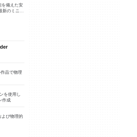
す。 再
主な機能は次
機能を備えた安
ためのポータ
最新のミニマ
さらには家中
時に実行しま
されたインタ
べて1か所で
問題なし
グをより楽し
利点を体験し
ックを備えて
 エンターテ
ピューターと
に入りを格納
大好きな音楽
有します。
ページを圧縮
楽体験がさらに
方の仮想マシ
ョンを提供す
der
ーテイメント
どのツールが含
楽、ビデオ、
ティの仮想マ
場合でも）。
をすべて保存
す。 ホスト
ターフェースを
しめる -
ン間でデータ
に必要なもの
、写真にアク
ストおよびゲ
ジタル作品で物理
タートアップ
テムのサポー
直接提供する
ます。トピッ
を取得しま
ニュースが表
ョンを使用し
ジインターフ
ピードダイヤ
ン作成
に簡単にアク
利用できま
に使用するサ
er仮想マシンまた
追加したサイ
的および物理的
C仮想マシンもサポ
す。 主な機
めらかなイン
ードマネジャ