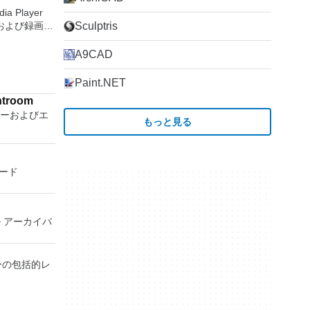
、世界中のどこ
Sがイ
ションをマー
ia Player
を使用すると、
ステムで作業
領域を再分配
および録画し
Sculptris
ップを表示し
の変換パーテ
保存して楽し
に直接座って
からフラッシ
す。 再
A9CAD
ーボードを制
低レベルのユ
ためのポータ
要がある場
さらには家中
す。制御した
Paint.NET
べて1か所で
ーを実行し、
tPE /
htroom
プションで、
Small
ターおよびエ
 エンターテ
開に使用可能な
もっと見る
、Gentoo、
大好きな音楽
ッププラット
 Boot CD、
楽体験がさらに
をインストール
u、Linux
ーテイメント
タンドアロン
y Editor、
楽、ビデオ、
ロード
があります。
c、
をすべて保存
。 クラウド
Rescue Kit、
しめる -
nectを実行し
D、Windows
、写真にアク
続します。
rver 2003
イル アーカイバ
（ARD）などのサ
ows 7、
ソフトウェア
ターに直接接
ている言語は
ーの包括的レ
Viewerに
シア語、マレ
デバイス間の
ダンスク、ド
同期します。
、フランス
ロールバーに
ア語、ラトヴ