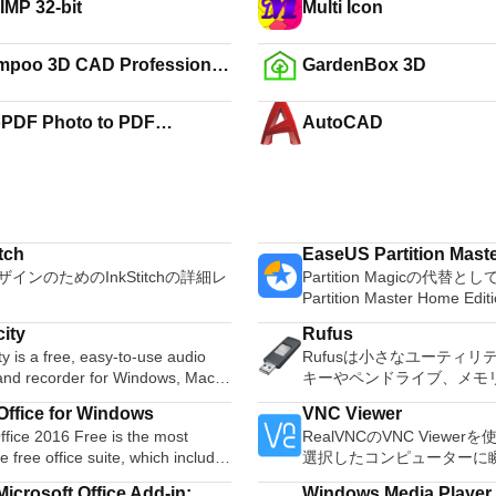
IMP 32-bit
Multi Icon
poo 3D CAD Professional
GardenBox 3D
PDF Photo to PDF
AutoCAD
rter
tch
EaseUS Partition Maste
インのためのInkStitchの詳細レ
Partition Magicの代替と
Partition Master Home E
オールインワンパーティシ
ity
Rufus
ションおよびディスク管理
y is a free, easy-to-use audio
Rufusは小さなユーティリ
ィです。パーティションの
 and recorder for Windows, Mac
キーやペンドライブ、メモ
ステムドライブ用）、ディ
GNU/Linux and other operating
などの起動可能なUSBフラ
理、MBRおよびGUIDパー
ffice for Windows
VNC Viewer
s. You can use Audacity to:
ブをフォーマットおよび作
ーブル（GPT）ディスクの
fice 2016 Free is the most
RealVNCのVNC Viewe
udio. Convert tapes and
Rufusは、次のシナリオで
不足の問題の解決を可能に
le free office suite, which includes
選択したコンピューターに
 into digital recordings or CDs.
Windows、Linux、および
ーティションのサイズ変更
ord processor, spreadsheet
トアクセスできます。 Mac、
gg Vorbis, MP3, WAV or AIFF
可能なISOからUSBインス
ムドライブを拡張するディ
icrosoft Office Add-in:
Windows Media Player