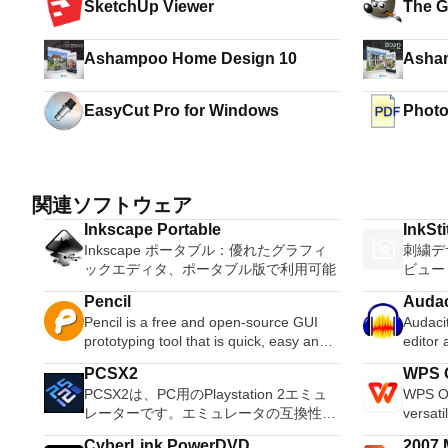
SketchUp Viewer
The G
Ashampoo Home Design 10
Asham
12
EasyCut Pro for Windows
Photo
Conve
関連ソフトウェア
Inkscape Portable
InkSti
Inkscape ポータブル：優れたグラフィ
刺繍デザ
ックエディタ、ポータブル版で利用可能
ビュー
Pencil
Audac
Pencil is a free and open-source GUI
Audacit
prototyping tool that is quick, easy and
editor
works across multiple platforms. Pencil
OS X, 
PCSX2
WPS O
provides various built-in shapes
system
PCSX2は、PC用のPlaystation 2エミュ
WPS Of
collection for drawing different types of
Record live a
レーターです。エミュレータの互換性率
versati
user interface ranging from desktop to
records
は、プレイ可能なすべてのPS2ゲームの
free w
mobile platforms. Starting from 2.0.2,
Edit O
CyberLink PowerDVD
2007 M