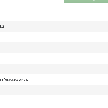
4.2
33fe65cc2cd264a82