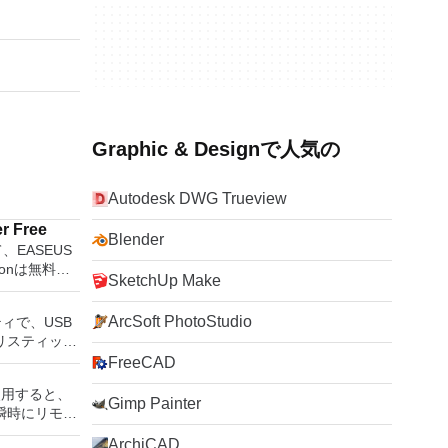
Graphic & Designで人気の
Autodesk DWG Trueview
r Free
Blender
して、EASEUS
ditionは無料の
SketchUp Make
ョンソリュー
ユーティリテ
ArcSoft PhotoStudio
ティで、USB
拡張（特にシ
リスティック
スク領域の管
ッシュドライ
FreeCAD
ティションテ
成できます。
ディスク領域
rを使用すると、
役立ちます。
します。 パ
Gimp Painter
瞬時にリモー
UEFI用の起動
/移動システ
Windows
トールメディ
スクとパーテ
ArchiCAD