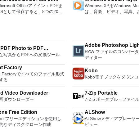
m and presentation maker. With
PC、またはLinuxマシン
, splice or mix
アを作成する必要がある場合。 O
ィションをコピーパーティ
Microsoft Officeアドイン：PDFま
Windows XP用Windows Med
soft Save as PDF or XPS
hree programs you will easily be
からでも。 VNC Viewer
r. Change the speed or
ンストールされていないシ
ジ分割パーティション空き
PSとして保存すると、8つの2007
は、音楽、ビデオ、写真、
 deal with any office related
コンピューターのデスクト
f a recording. Add new effects
する必要がある場合。 BIOSまたはその
するダイナミックディスク
soft OfficeプログラムでPDFおよび
たテレビ番組などすべてを
たり、コンピューターの前
with LADSPA plug-ins. And more!
他のファームウェアをDOS
ィションを回復する
形式にエクスポートして保存できま
む最適な機能を搭載していま
e language support for English,
いるかのようにマウスとキ
ュする必要がある場合。 
のツールを使用すると、これらの
生、表示、外出先で楽しむ
, German, Spanish,
御したりできます。 VNC Viewerは、イ
ーティリティを実行する必
ラムのサブセットでPDF形式およ
ブル デバイスとの同期、
uese,Russian and Polish
ンストールと使用が簡単で
合。 Rufusは次の* ISOで動作します：
S形式の電子メール添付ファイルと
のデバイスとの共有も、す
ges. To switch between
いデバイスでインストーラ
Arch Linux、Archbang、Bar
Adobe Photoshop Lig
信することもできます（特定の機
行えます。 シンプルなデザイン - まっ
PDF Photo to PDF
ires only a single click!
指示に従ってください。オ
pebuilder、CentOS、Damn 
RAW ファイルのコンバー
ログラムによって異なります）。
たく新しい外観でデジタル
 being a free suite, WPS Office
Windowsでのリモート展
な写真からPDFへの変換ツール
rter
Linux、Fedora、FreeDOS
ディター
ウンロードは、次のOfficeプログ
イメントを楽しめます。 
with many innovative features,
MSIがあります。デスクト
gNewSense、Hiren&#39;s
 Microsoft Office
をより多く - デジタル音
s the paragraph adjustment tool
フォームにVNC Viewer
LiveXP、Knoppix、Kubunt
t Factory
Kobo
rosoft Office Excel
楽しくなります。 エンタ
tiple tabbed feature. It also has
する権限がない場合は、ス
Mint、NT Password Registr
at Factoryですべてのファイル形式
ath
をすべて1つの場所に - 音
Kobo電子ブックをダウン
converter, spell check and word
オプションを選択する必要
OpenSUSE、Parted Magi
する
ote
写真、録画したテレビ番組
feature. WPS Office 2016
主な機能は次のとおりです
Slackware、Tails、Trinity 
oint
して楽しめます。 どこでも楽
l Edition supports switching
サービスを介してVNC Con
Ubuntu、Ultimate Boot C
d Video Downloader
7-Zip Portable
her
どこにいても音楽、ビデオ
ge UI,File Roaming and Docer
ているコンピューターに接
XP（SP2以降）、Windows Se
画ダウンローダー
7-Zip ポータブル - ファ
007。
セスできます。
s. Key features include:
Apple Screen Sharing
R2、Windows Vista、Wind
ft Office Word 2007。 2007
Efficient word processor.
ードパーティ製のVNC互換
Windows 8。 *このリストは完全ではあ
soft Officeプログラムのこの
ne Free Edition
ALShow
tation Multimedia presentations
を実行しているコンピュー
りません。 サポートされ
soft Save as PDFまたはXPSアド
lone フリーエディションを使用し
ALShowメディアプレーヤ
. Spreadsheets Powerful tool for
続します。 各デバイスでVNC 
次のとおりです。インドネ
007 Microsoft Office systemソ
的なディスククローン作成
ビュー
rocessing and analysis. 100%
サインインして、すべての
ーシア語、セシュティナ、
ェアの補足条項であり、2007
ible with MS Office document file
接続をバックアップおよび
イツ語、英語、スペイン語
soft Office systemソフトウェアの
docx, .pptx, .xlsx, etc.).
仮想キーボードの上のスク
語、フルバツキー、イタリ