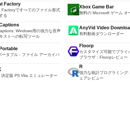
S形式の電子メール添付ファイルと
とサラウンドサウンドシス
ァームウェアをDOSからフラッシ
ることができます。 PCSX2エミュレー
ンを回復する
such as the paragraph adju
emos, App, Office files, SMS,
t Factory
信することもできます（特定の機
を解き放ち、360°ビデオ
Xbox Game Bar
必要がある場合。 低レベルのユ
ターを使用すると、PS2コ
and multiple tabbed feature.
ar, bookmark, etc. or you can
at Factoryですべてのファイル形式
ログラムによって異なります）。
レクションへのアクセスで
リティを実行する必要がある場
を使用して、本物のプレイ
無料の Microsoft ゲーム
a PDF converter, spell che
itch your iOS device to act as a
する
ウンロードは、次のOfficeプログ
頭するか、PCまたはラッ
体験をシミュレートできま
count feature. WPS Office 
atures include:
 Microsoft Office
比類のない再生サポートと
inux、Archbang、BartPE /
リケーションでは、ディス
Personal Edition supports s
Captions
vely transfer photos, export HEIC
AnyVid Video Downloa
rosoft Office Excel
より、どこにいても簡単に
lder、CentOS、Damn Small
を直接実行することも、ハ
language UI,File Roaming 
Captions: Windows用の強力な音声
s JPG. Create, modify, delete
ath
きます。 新機能は次のとおりで
有料動画ダウンローダー
、Fedora、FreeDOS、Gentoo、
からISOイメージとして実
online templates. Key features include:
キストへの転写ツール
/albums. Export/import music
ote
DHR向けに最適化 Ultra HD B
ense、Hiren&#39;s Boot CD、
できます。 主な機能は次の
Writer Efficient word proces
 iTunes. Add, edit, delete songs
oint
4K、HEVC / H.265および
P、Knoppix、Kubuntu、Linux
す。 Savestates：ボタンを1つ押すだけ
Floorp
Presentation Multimedia pr
ists. Auto convert Apple-
 Portable
her
ンツをサポート全画面モード
T Password Registry Editor、
で、ゲームの現在の「状態
カスタマイズ可能でプライ
creator. Spreadsheets Power
dly format to MP3. Transfer your
p ポータブル - ファイル アーカイバ
007。
ニターで2.35：1の映画を
USE、Parted Magic、
ます。 無制限のメモリー
ブラウザ：Floorpレビュー
data processing and analys
eos from iPhone to free up
ft Office Word 2007。 2007
のミニビューでYouTube
are、Tails、Trinity Rescue Kit、
なだけメモリーカードを保存
compatible with MS Office 
e space. Convert MKV, AVI, FLV,
soft Officeプログラムのこの
YouTubeおよびVimeoで4
R
u、Ultimate Boot CD、Windows
から64MBまでの単一の物
types (.docx, .pptx, .xlsx, et
K
 MP4, compress large videos in
soft Save as PDFまたはXPSアド
360ビデオを再生 VRエク
強力な統計プログラミング
2以降）、Windows Server 2003
限されなくなりました。 
Thousands of free documen
ackup all your iPhone, iPad,
K: 決定版 PS Vita エミュレーター
007 Microsoft Office systemソ
の向上：Microsoft Mixed R
ェアレビュー
ndows Vista、Windows 7、
フィックス：PCSX2を使
Built-in PDF reader. Mobile
uch data and restore it to any
ェアの補足条項であり、2007
セット、HTC、VIVE、および
*このリストは完全ではあ
1080pまたは4K HDでゲ
support (iOS and Android)
vices. Save contacts as
soft Office systemソフトウェアの
Riftをサポート Fire TV
ん。 サポートされている言語は
きます。 全体として、PCSX
Storage included. Although it is a free
DF/TXT/HTML. Backup SMS,
ンス条項の対象となります。 シ
ート注：これは商用トライ
おりです。インドネシア語、マレ
ュレーターの機能は優れてい
suite, WPS Office 2016 Fr
ad pictures in message to PC.
要件：サポートされているオペレ
語、セシュティナ、ダンスク、ド
ゲームを高い精度でエミュ
with many innovative featur
 your Podcast, iTunes, and
グシステム。 Windows Server
、英語、スペイン語、フランス
Windowsとエミュレータ
a useful a paragraph adjust
Memos, create your own ringtone
Windows Vista、Windows XP
ルバツキー、イタリア語、ラトヴ
ことができます。欠点は、
he Writer program. It has an
Phone music. Convert ePub books
e Pack 2。
ュ、リエトゥビウ、マジャール、
苦労し、時々フリーズまた
PDF converter, automatic s
/TXT/ HTML for Kindle. Add new
ダ、ノルスク、ポルスキ、ポルト
することです。* PCSX2
and word count features. It
o iPhone. Install Apps that are
ポルトガル、スロヴェンスキー、
は、コンソールから抽出で
some neat tools such as t