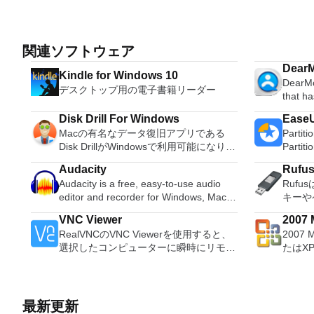
関連ソフトウェア
DearM
Kindle for Windows 10
DearMo
デスクトップ用の電子書籍リーダー
that h
suppor
Disk Drill For Windows
EaseU
backup
Macの有名なデータ復旧アプリである
Parti
and mu
Disk DrillがWindowsで利用可能になりま
Partit
transf
した。 Disk Drillは無料のプロ級のファ
オール
manage 
Audacity
Rufu
イル回復ソフトウェアです。いくつかの
ション
such a
Audacity is a free, easy-to-use audio
Ruf
安全な回復方法を実装し、データを安全
ィです
ebooks
editor and recorder for Windows, Mac
キーや
に保つユニークなRecovery Vaultテクノ
ステム
contac
OS X, GNU/Linux and other operating
などの
ロジーを有効にすることで、データの重
理、M
DearMo
VNC Viewer
2007 M
systems. You can use Audacity to:
ブをフ
要性を評価します。 ハードドライブが
ーブル
transfe
RealVNCのVNC Viewerを使用すると、
2007 
Micro
Record live audio. Convert tapes and
Ruf
物理的に破損していない限り、Disk Drill
不足の
betwee
選択したコンピューターに瞬時にリモー
たはX
records into digital recordings or CDs.
Wind
はすべてのフォーマットのファイルを
ーティ
at ext
トアクセスできます。 Mac、Windows
Micro
Edit Ogg Vorbis, MP3, WAV or AIFF
可能な
NTFS、FAT、HFS / HFS +、EXT2 /
ムドラ
restore
PC、またはLinuxマシン、世界中のどこ
XPS
sound files. Cut, copy, splice or mix
アを作成
EXT3 / EXT4またはフォーマットされ
ィショ
click. 
からでも。 VNC Viewerを使用すると、
す。こ
sounds together. Change the speed or
ンスト
た、破損した、または削除されたパーテ
ジ分割
categor
コンピューターのデスクトップを表示し
プログ
pitch of a recording. Add new effects
する必要があ
最新更新
ィションから簡単に回復できることを確
するダ
contact