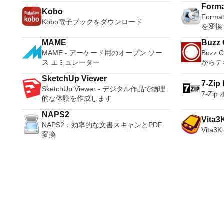
たり、コンピューターの前に直接座って
びXP
with LADSPA plug-ins. And more!
他のフ
認します。 Disk Drillのマルチリカバリ
ィショ
Voice M
Forma
いるかのようにマウスとキーボードを制
して送
Kobo
ュする
アルゴリズムには、クイックスキャンと
calend
Form
御したりできます。 VNC Viewerは、イ
能はプ
ーティ
Kobo電子ブックをダウンロード
ディープスキャン、ユニバーサルパーテ
also sw
を変換
ンストールと使用が簡単です。制御した
このダ
合。 Rufusは次の* ISOで動作します：
ィション検索、保護されたデータの削除
Flash Drive. Key Fe
いデバイスでインストーラーを実行し、
ラムで動作します。
Arch L
が含まれます。回復プロセスはシンプル
MAME
Buzz 
Selecti
指示に従ってください。オプションで、
Access 2007。 Mic
pebui
で、進行状況を一時停止し、保存して、
MAME - アーケード用のオープン ソー
Buzz 
photo a
Windowsでのリモート展開に使用可能な
2007。 Microsoft Office InfoP
Linux
都合の良いときにロードできます。
ス エミュレーター
からテ
photos
MSIがあります。デスクトッププラット
2007。 Microsoft Office OneN
gNewS
Disk Drillは、Windows PCにマウントで
without
フォームにVNC Viewerをインストール
2007。 Microsoft Office PowerP
LiveX
SketchUp Viewer
きるメディア（内蔵または外付けハード
& playl
7-Zip
する権限がない場合は、スタンドアロン
2007。 Microsoft Office Publis
Mint、N
SketchUp Viewer - デジタル作品で物理
ドライブ、メモリーカード、カメラ、
unfrien
7-Zi
オプションを選択する必要があります。
2007。 Microsoft Office Visio 2
OpenS
的な体験を作成します
USBフラッシュドライブ、Kindle、さら
4K vid
主な機能は次のとおりです。 クラウド
Microso
Slackw
には一部のiPod）の読み取りと復元によ
storag
サービスを介してVNC Connectを実行し
Micro
NAPS2
Ubunt
って機能します。スキャンが完了する
Vita3
etc. to
ているコンピューターに接続します。
Micro
NAPS2：効率的な文書スキャンとPDF
XP（SP
と、見つかったファイルとフォルダー、
case. B
Vita3
Apple Screen Sharing（ARD）などのサ
インは、2
変換
R2、Wi
および再構築されたファイルを含む、回
iPod To
ードパーティ製のVNC互換ソフトウェア
フトウ
Windows 8。 
復可能なアイテムのツリーのようなリス
iOS de
を実行しているコンピューターに直接接
Micro
りませ
トが表示されます。 Disk Drillは、ドキ
VCF/P
続します。 各デバイスでVNC Viewerに
ライセ
次のと
ュメント、写真、アーカイブ、ビデオな
downlo
サインインして、すべてのデバイス間の
ステム
ーシア
ど、数百のさまざまなファイルタイプを
Manage
接続をバックアップおよび同期します。
ーティン
イツ語
簡単に再構築できます。 そのため、誤
Voice 
仮想キーボードの上のスクロールバーに
2003、
語、フ
ってデータを削除したり、ごみ箱を空に
with i
は、Command / Windowsなどの高度な
Servic
ィエシ
したり、ウイルス攻撃の影響を受けた
to PDF
キーが含まれています。 Bluetoothキー
オラン
り、パーティションが失われたりアクセ
books t
ボードのサポート。 VNC Connectサブ
ガル、
ス不能になったり、電源障害やブートレ