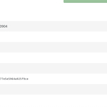
70904
77e5e5964a925f9ce