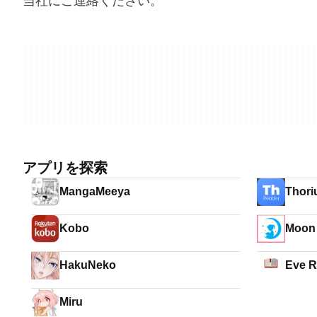
当社にご連絡ください。
アプリを探索
MangaMeeya
Thori
Kobo
Moon 
Book
HakuNeko
Eve R
Miru