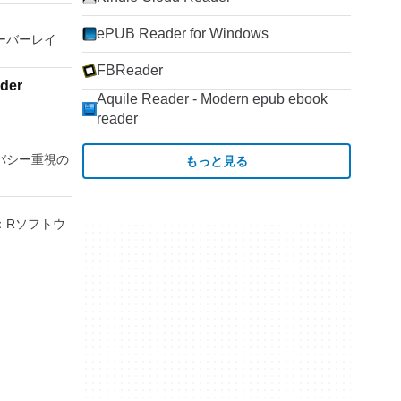
テムの可能性
stment tool
の増え続けるコ
ントローラー
 It also has
ePUB Reader for Windows
仮想世界に没
ステーション
 オーバーレイ
ck and word
プトップでの
す。このアプ
2016
独自の強化に
FBReader
クからゲーム
witching
der
リラックスで
ードドライブ
and Docer
Aquile Reader - Modern epub ebook
す。 4K
行することも
reader
lu-ray、
とおりで
sor.
HDR10コンテ
esentations
で21：9モ
」を保存でき
バシー重視の
ful tool for
もっと見る
見る常時オン
カード：好き
is. 100%
ライブを見る
でき、8MB
document file
K HDRおよび
理カードに制
c.).
スペリエンス
：Rソフトウ
高解像度グラ
t templates.
ealityヘッド
用すると、
 device
Oculus
ームをプレイで
. WPS Cloud
とキャストのサポ
2 PS2エミ
アルです。
ます。 PS2
ee comes
レートでき、
es, including
ーを切り替える
ment tool int
高速ゲームに
 Office to
はクラッシュ
pell checking
を使用するに
 also has
きる
he Watermark