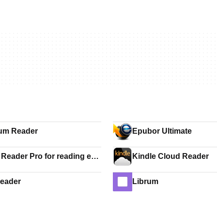
um Reader
Epubor Ultimate
Reader Pro for reading e
Kindle Cloud Reader
s
eader
Librum