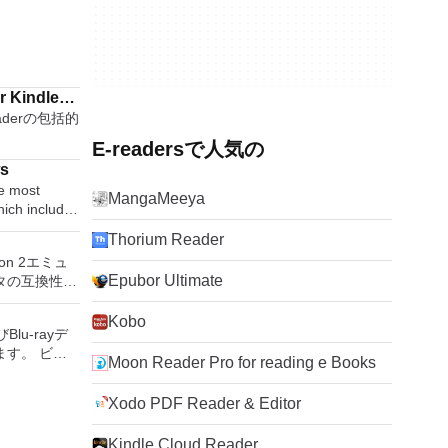
r Kindle
Readerの包括的
E-readersで人気の
ws
e most
MangaMeeya
which includes
dsheet
Thorium Reader
maker. With
ion 2エミュ
ll easily be
Epubor Ultimate
タの互換性率
related
S2ゲームの
かなり強力な
Kobo
or English,
Blu-rayデ
いる場合、
ます。 ビデ
ーターです。
lish
Moon Reader Pro for reading e Books
360°コンテ
ンはローエン
een
imeoにとっ
トも提供する
Xodo PDF Reader & Editor
要なエンターテ
ンソールのすべて
 WPS Office
るゲームを見
 features,
Kindle Cloud Reader