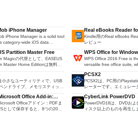
ob iPhone Manager
Real eBooks Reader fo
b iPhone Manager is a solid tool
Kindle用のReal eBooks 
Books
as category-wide iOS data
レビュー
t. This means that you can
S Partition Master Free
WPS Office for Windo
 iPhone photos in JPG, HEIC
tion Magicの代替として、EASEUS
WPS Office 2016 Free is th
sic in MP3 AAC format, 2-way
ion Master Home Editionは無料の
versatile free office suite, 
er videos in MP4 MKV H.264 and
インワンパーティションソリュー
free word processor, sprea
various other types of iOS files
s
PCSX2
およびディスク管理ユーティリテ
program and presentation 
s SMS, Podcasts, voice memos,
usは小さなユーティリティで、USB
PCSX2は、PC用のPlaystat
。パーティションの拡張（特にシ
these three programs you wi
, bookmarks, calendars and
ペンドライブ、メモリスティック
レーターです。エミュレー
ドライブ用）、ディスク領域の管
able to deal with any office 
ts, between iPhone and your PC.
起動可能なUSBフラッシュドライ
は、プレイ可能なすべてのP
BRおよびGUIDパーティションテ
tasks. WPS Office 2016 Free has
b iPhone Manager allows you to
icrosoft Office Add-in:
CyberLink PowerDVD
ォーマットおよび作成できます。
80％以上を誇っています。
（GPT）ディスクのディスク領域
multiple language support f
r files singularly or in batch
Microsoft Officeアドイン：PDFま
PowerDVD18は、DVDおよび
soft Save as PDF or XPS
usは、次のシナリオで役立ちます。
コンピューターを所有して
問題の解決を可能にします。 パ
French, German, Spanish,
n your iOS device and your PC
PSとして保存すると、8つの2007
ィスク以上のものを再生し
ows、Linux、およびUEFI用の起動
PCSX2は優れたエミュレ
ションのサイズ変更/移動システ
Portuguese,Russian and Po
remely fast speed, and backup &
soft OfficeプログラムでPDFおよび
オ、オーディオ、写真、VR 
ISOからUSBインストールメディ
また、このアプリケーショ
イブを拡張するディスクとパーテ
languages. To switch betw
 all your iOS data with only one
形式にエクスポートして保存できま
ンツ、さらにはYouTubeやV
する必要がある場合。 OSがイ
ドコンピューターのサポー
ンをコピーパーティションをマー
languages requires only a single click!
You can manage iOS files by
のツールを使用すると、これらの
ても、PowerDVD18は重
ールされていないシステムで作業
ため、Playstation 2コ
パーティション空き領域を再分配
Despite being a free suite,
y, i.e. photo, music, video, book,
ラムのサブセットでPDF形式およ
イメントの仲間です。 Ultra HD HDR TV
る場合。 BIOSまたはその
の所有者は、PCで動作す
イナミックディスクの変換パーテ
comes with many innovative
, Podcast, iTunes U, ringtone,