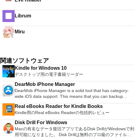
Librum
Miru
関連ソフトウェア
Kindle for Windows 10
デスクトップ用の電子書籍リーダー
DearMob iPhone Manager
DearMob iPhone Manager is a solid tool that has category-
wide iOS data support. This means that you can backup
iPhone photos in JPG, HEIC and music in MP3 AAC format, 2-
Real eBooks Reader for Kindle Books
way transfer videos in MP4 MKV H.264 and manage various
Kindle用のReal eBooks Readerの包括的レビュー
other types of iOS files such as SMS, Podcasts, voice memos,
ebooks, bookmarks, calendars and contacts, between iPhone
Disk Drill For Windows
and your PC. DearMob iPhone Manager allows you to
Macの有名なデータ復旧アプリであるDisk DrillがWindowsで利
transfer files singularly or in batch between your iOS device
用可能になりました。 Disk Drillは無料のプロ級のファイル回