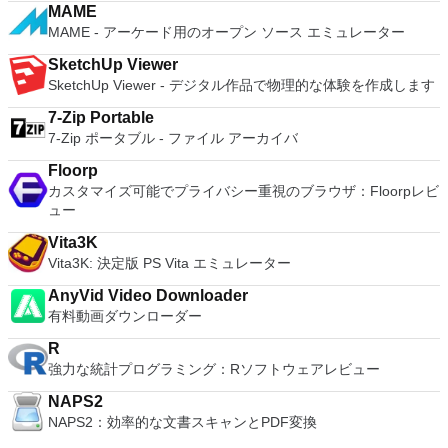
と、セッションはエンドツーエンドで暗号化されます。アプリ
MAME
はすぐに各コンピューターをパスワードで保護します。コンピ
MAME - アーケード用のオープン ソース エミュレーター
ューターへのログインに使用するのと同じユーザー名とパスワ
ードを入力するだけです。 WIN 7,8,8.1,10をサポートしま
SketchUp Viewer
す。 VNC ViewerのMacバージョンをお探しですか？ここから
SketchUp Viewer - デジタル作品で物理的な体験を作成します
ダウンロード
7-Zip Portable
7-Zip ポータブル - ファイル アーカイバ
Floorp
カスタマイズ可能でプライバシー重視のブラウザ：Floorpレビ
ュー
Vita3K
Vita3K: 決定版 PS Vita エミュレーター
AnyVid Video Downloader
有料動画ダウンローダー
R
強力な統計プログラミング：Rソフトウェアレビュー
NAPS2
NAPS2：効率的な文書スキャンとPDF変換