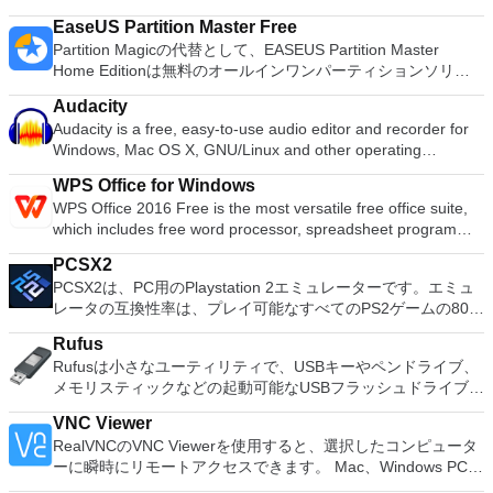
and your PC at extremely fast speed, and backup & restore
復ソフトウェアです。いくつかの安全な回復方法を実装し、デ
all your iOS data with only one click. You can manage iOS
EaseUS Partition Master Free
ータを安全に保つユニークなRecovery Vaultテクノロジーを有
files by category, i.e. photo, music, video, book, contact,
Partition Magicの代替として、EASEUS Partition Master
効にすることで、データの重要性を評価します。 ハードドラ
Podcast, iTunes U, ringtone, Voice Memos, App, Office files,
Home Editionは無料のオールインワンパーティションソリュ
イブが物理的に破損していない限り、Disk Drillはすべてのフォ
SMS, calendar, bookmark, etc. or you can also switch your
ーションおよびディスク管理ユーティリティです。パーティシ
ーマットのファイルをNTFS、FAT、HFS / HFS +、EXT2 /
iOS device to act as a Flash Drive. Key Features include:
Audacity
ョンの拡張（特にシステムドライブ用）、ディスク領域の管
EXT3 / EXT4またはフォーマットされた、破損した、または削
Selectively transfer photos, export HEIC photo as JPG.
Audacity is a free, easy-to-use audio editor and recorder for
理、MBRおよびGUIDパーティションテーブル（GPT）ディス
除されたパーティションから簡単に回復できることを確認しま
Create, modify, delete photos/albums. Export/import music
Windows, Mac OS X, GNU/Linux and other operating
クのディスク領域不足の問題の解決を可能にします。 パーテ
す。 Disk Drillのマルチリカバリアルゴリズムには、クイック
without iTunes. Add, edit, delete songs & playlists. Auto
systems. You can use Audacity to: Record live audio. Convert
ィションのサイズ変更/移動システムドライブを拡張するディ
スキャンとディープスキャン、ユニバーサルパーティション検
WPS Office for Windows
convert Apple-unfriendly format to MP3. Transfer your 4K
tapes and records into digital recordings or CDs. Edit Ogg
スクとパーティションをコピーパーティションをマージ分割パ
索、保護されたデータの削除が含まれます。回復プロセスはシ
WPS Office 2016 Free is the most versatile free office suite,
videos from iPhone to free up storage space. Convert MKV,
Vorbis, MP3, WAV or AIFF sound files. Cut, copy, splice or mix
ーティション空き領域を再分配するダイナミックディスクの変
ンプルで、進行状況を一時停止し、保存して、都合の良いとき
which includes free word processor, spreadsheet program
AVI, FLV, etc. to MP4, compress large videos in case. Backup
sounds together. Change the speed or pitch of a recording.
換パーティションを回復する
にロードできます。 Disk Drillは、Windows PCにマウントでき
and presentation maker. With these three programs you will
all your iPhone, iPad, iPod Touch data and restore it to any
Add new effects with LADSPA plug-ins. And more!
るメディア（内蔵または外付けハードドライブ、メモリーカー
PCSX2
easily be able to deal with any office related tasks. WPS
iOS devices. Save contacts as VCF/PDF/TXT/HTML. Backup
ド、カメラ、USBフラッシュドライブ、Kindle、さらには一部
PCSX2は、PC用のPlaystation 2エミュレーターです。エミュ
Office 2016 Free has multiple language support for English,
SMS, download pictures in message to PC. Manage your
のiPod）の読み取りと復元によって機能します。スキャンが完
レータの互換性率は、プレイ可能なすべてのPS2ゲームの80％
French, German, Spanish, Portuguese,Russian and Polish
Podcast, iTunes, and Voice Memos, create your own ringtone
了すると、見つかったファイルとフォルダー、および再構築さ
以上を誇っています。かなり強力なコンピューターを所有して
languages. To switch between languages requires only a
with iPhone music. Convert ePub books to PDF/TXT/ HTML
Rufus
れたファイルを含む、回復可能なアイテムのツリーのようなリ
いる場合、PCSX2は優れたエミュレーターです。また、この
single click! Despite being a free suite, WPS Office comes
for Kindle. Add new books to iPhone. Install Apps that are not
Rufusは小さなユーティリティで、USBキーやペンドライブ、
ストが表示されます。 Disk Drillは、ドキュメント、写真、ア
アプリケーションはローエンドコンピューターのサポートも提
with many innovative features, such as the paragraph
in App Store without Jailbreak. Manage App files, Office files
メモリスティックなどの起動可能なUSBフラッシュドライブを
ーカイブ、ビデオなど、数百のさまざまなファイルタイプを簡
供するため、Playstation 2コンソールのすべての所有者は、
adjustment tool and multiple tabbed feature. It also has a PDF
and more. Supported iPhone file types include photos, music,
フォーマットおよび作成できます。 Rufusは、次のシナリオで
単に再構築できます。 そのため、誤ってデータを削除した
PCで動作するゲームを見ることができます。 PCSX2エミュレ
converter, spell check and word count feature. WPS Office
videos, ebooks, voice memos, calendars, APPs, bookmarks,
VNC Viewer
役立ちます。 Windows、Linux、およびUEFI用の起動可能な
り、ごみ箱を空にしたり、ウイルス攻撃の影響を受けたり、パ
ーターを使用すると、PS2コントローラーを使用して、本物の
2016 Personal Edition supports switching language UI,File
SMS, and contacts. The app can also add ringtones to
RealVNCのVNC Viewerを使用すると、選択したコンピュータ
ISOからUSBインストールメディアを作成する必要がある場
ーティションが失われたりアクセス不能になったり、電源障害
プレイステーション体験をシミュレートできます。このアプリ
Roaming and Docer online templates. Key features include:
iPhone, backup iPhone data (encrypted) or restore your
ーに瞬時にリモートアクセスできます。 Mac、Windows PC、
合。 OSがインストールされていないシステムで作業する必要
やブートレコードの破損が発生したりしても、Disk Drillが必要
ケーションでは、ディスクからゲームを直接実行することも、
Writer Efficient word processor. Presentation Multimedia
iPhone from backup. Overall, DearMob iPhone Manager is a
またはLinuxマシン、世界中のどこからでも。 VNC Viewerを
がある場合。 BIOSまたはその他のファームウェアをDOSから