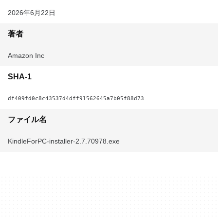
2026年6月22日
著者
Amazon Inc
SHA-1
df409fd0c8c43537d4dff91562645a7b05f88d73
ファイル名
KindleForPC-installer-2.7.70978.exe