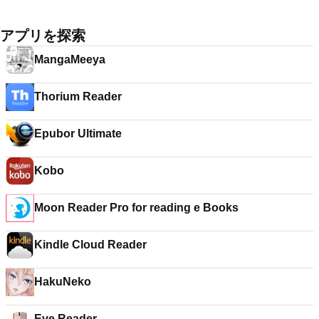
アプリを探索
MangaMeeya
Thorium Reader
Epubor Ultimate
Kobo
Moon Reader Pro for reading e Books
Kindle Cloud Reader
HakuNeko
Eve Reader