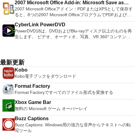
な回復を行うと確信できます。また、次の使いやすい追加機能
ハードドライブからISOイメージとして実行することもできま
presentations creator. Spreadsheets Powerful tool for data
stable, secure, and super-fast utility that can manage,
2007 Microsoft Office Add-in: Microsoft Save as
使用すると、コンピューターのデスクトップを表示したり、コ
フラッシュする必要がある場合。 低レベルのユーティリティ
も備えています。 代替画像の作成データ保護不良セクター管
す。 主な機能は次のとおりです。 Savestates：ボタンを1つ
processing and analysis. 100% compatible with MS Office
transfer, backup and restore iPhone or iPad data. There is no
2007 Microsoft Officeアドイン：PDFまたはXPSとして保存す
PDF or XPS
ンピューターの前に直接座っているかのようにマウスとキーボ
を実行する必要がある場合。 Rufusは次の* ISOで動作しま
理これらの機能はすべて、洗練された使いやすいインターフェ
押すだけで、ゲームの現在の「状態」を保存できます。 無制
document file types (.docx, .pptx, .xlsx, etc.). Thousands of
complex configuration to setup, and you can manage your
ると、8つの2007 Microsoft OfficeプログラムでPDFおよび
ードを制御したりできます。 VNC Viewerは、インストールと
す：Arch Linux、Archbang、BartPE / pebuilder、CentOS、
イスと組み合わされているため、効果的なデータ回復ツールを
限のメモリーカード：好きなだけメモリーカードを保存でき、
free document templates. Built-in PDF reader. Mobile device
iOS data in a secured manner without any data loss. Looking
XPS形式にエクスポートして保存できます。このツールを使用
使用が簡単です。制御したいデバイスでインストーラーを実行
Damn Small Linux、Fedora、FreeDOS、Gentoo、
探している場合、Disk Drillは最適な選択肢です。
8MBから64MBまでの単一の物理カードに制限されなくなりま
CyberLink PowerDVD
support (iOS and Android). WPS Cloud Storage included.
for the Mac version of DearMob iPhone Manager? Download
すると、これらのプログラムのサブセットでPDF形式および
し、指示に従ってください。オプションで、Windowsでのリ
gNewSense、Hiren&#39;s Boot CD、LiveXP、Knoppix、
した。 高解像度グラフィックス：PCSX2を使用すると、
PowerDVD18は、DVDおよびBlu-rayディスク以上のものを再
Although it is a free suite, WPS Office 2016 Free comes with
here
XPS形式の電子メール添付ファイルとして送信することもでき
モート展開に使用可能なMSIがあります。デスクトッププラッ
Kubuntu、Linux Mint、NT Password Registry Editor、
1080pまたは4K HDでゲームをプレイできます。 全体とし
生します。 ビデオ、オーディオ、写真、VR 360°コンテン
many innovative features, including a useful a paragraph
ます（特定の機能はプログラムによって異なります）。 この
トフォームにVNC Viewerをインストールする権限がない場合
OpenSUSE、Parted Magic、Slackware、Tails、Trinity
て、PCSX2 PS2エミュレーターの機能は優れています。 PS2
ツ、さらにはYouTubeやVimeoにとっても、PowerDVD18は重
adjustment tool int he Writer program. It has an Office to PDF
ダウンロードは、次のOfficeプログラムで動作します。
は、スタンドアロンオプションを選択する必要があります。
Rescue Kit、Ubuntu、Ultimate Boot CD、Windows XP（SP2
ゲームを高い精度でエミュレートでき、Windowsとエミュレ
要なエンターテイメントの仲間です。 Ultra HD HDR TVとサ
converter, automatic spell checking and word count features.
Microsoft Office Access 2007。 Microsoft Office Excel 2007。
主な機能は次のとおりです。 クラウドサービスを介してVNC
以降）、Windows Server 2003 R2、Windows Vista、
ーターを切り替えることができます。欠点は、高速ゲームに苦
ラウンドサウンドシステムの可能性を解き放ち、360°ビデオ
It also has some neat tools such as the Watermark in
Microsoft Office InfoPath 2007。 Microsoft Office OneNote
Connectを実行しているコンピューターに接続します。 Apple
Windows 7、Windows 8。 *このリストは完全ではありませ
労し、時々フリーズまたはクラッシュすることです。* PCSX2
の増え続けるコレクションへのアクセスで仮想世界に没頭する
document, and converting PowerPoint to Word document
2007。 Microsoft Office PowerPoint 2007。 Microsoft Office
最新更新
Screen Sharing（ARD）などのサードパーティ製のVNC互換
ん。 サポートされている言語は次のとおりです。インドネシ
を使用するには、コンソールから抽出できるPlaystation 2
か、PCまたはラップトップでの比類のない再生サポートと独
support. Overall, WPS Office 2016 Free is a good alternative
Publisher 2007。 Microsoft Office Visio 2007。 Microsoft
ソフトウェアを実行しているコンピューターに直接接続しま
ア語、マレーシア語、セシュティナ、ダンスク、ドイツ語、英
Kobo
BIOSが必要です。
自の強化により、どこにいても簡単にリラックスできます。
to Microsoft's offering. The Writer program is a versatile word
Office Word 2007。 2007 Microsoft Officeプログラムのこの
す。 各デバイスでVNC Viewerにサインインして、すべてのデ
語、スペイン語、フランス語、フルバツキー、イタリア語、ラ
Kobo電子ブックをダウンロード
新機能は次のとおりです。 4K DHR向けに最適化 Ultra HD
processor; the Presentation program is an easy to use and
Microsoft Save as PDFまたはXPSアドインは、2007 Microsoft
バイス間の接続をバックアップおよび同期します。 仮想キー
トヴィエシュ、リエトゥビウ、マジャール、オランダ、ノルス
Blu-ray、4K、HEVC / H.265およびHDR10コンテンツをサポー
effective slide show maker that helps you to create impressive
Office systemソフトウェアの補足条項であり、2007 Microsoft
ボードの上のスクロールバーには、Command / Windowsなど
Format Factory
ク、ポルスキ、ポルトガル、ポルトガル、スロヴェンスキー、
ト全画面モードで21：9モニターで2.35：1の映画を見る常時
multimedia presentations; and the Spreadsheets program is
Office systemソフトウェアのライセンス条項の対象となりま
の高度なキーが含まれています。 Bluetoothキーボードのサポ
Format Factoryですべてのファイル形式を変換する
スロベンツキー、スロヴェンスキーSrpski、Suomi、
オンのミニビューでYouTubeライブを見る YouTubeおよび
both a flexible and a powerful spreadsheet application.
す。 システム要件：サポートされているオペレーティングシ
ート。 VNC Connectサブスクリプションには、無料、有料、
Svenska、Türkçe。
Vimeoで4K HDRおよび360ビデオを再生 VRエクスペリエンス
ステム。 Windows Server 2003、Windows Vista、Windows
Xbox Game Bar
試用の3つのバージョンがあります。 制御する必要のあるマシ
の向上：Microsoft Mixed Realityヘッドセット、HTC、VIVE、
XP Service Pack 2。
無料の Microsoft ゲーム オーバーレイ
ンごとに、RealVNCのWebサイトにアクセスして、各コンピ
およびOculus Riftをサポート Fire TVとキャストのサポート
ューターにVNC Connectをダウンロードするだけです。次
注：これは商用トライアルです。
Buzz Captions
に、RealVNCアカウントの資格情報を使用して、ローカルマ
Buzz Captions: Windows用の強力な音声からテキストへの転
シンでVNC Viewerにサインインします。そこから、コンピュ
写ツール
ーターを確認して接続できます。 VNC Connectを使用する