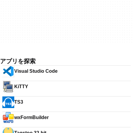
アプリを探索
Visual Studio Code
KiTTY
TS3
wxFormBuilder
Tagstoo 32-bit