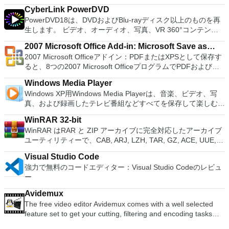
またはLinuxマシン、世界中のどこからでも。 VNC Viewerを
PCで動作するゲームを見ることができます。 PCSX2エミュレ
converter, spell check and word count feature. WPS Office
Rescue Kit、Ubuntu、Ultimate Boot CD、Windows XP（SP2
CyberLink PowerDVD
使用すると、コンピューターのデスクトップを表示したり、コ
ーターを使用すると、PS2コントローラーを使用して、本物の
2016 Personal Edition supports switching language UI,File
以降）、Windows Server 2003 R2、Windows Vista、
PowerDVD18は、DVDおよびBlu-rayディスク以上のものを再
ンピューターの前に直接座っているかのようにマウスとキーボ
プレイステーション体験をシミュレートできます。このアプリ
Roaming and Docer online templates. Key features include:
Windows 7、Windows 8。 *このリストは完全ではありませ
生します。 ビデオ、オーディオ、写真、VR 360°コンテン
ードを制御したりできます。 VNC Viewerは、インストールと
ケーションでは、ディスクからゲームを直接実行することも、
Writer Efficient word processor. Presentation Multimedia
ん。 サポートされている言語は次のとおりです。インドネシ
ツ、さらにはYouTubeやVimeoにとっても、PowerDVD18は重
使用が簡単です。制御したいデバイスでインストーラーを実行
ハードドライブからISOイメージとして実行することもできま
presentations creator. Spreadsheets Powerful tool for data
2007 Microsoft Office Add-in: Microsoft Save as
ア語、マレーシア語、セシュティナ、ダンスク、ドイツ語、英
要なエンターテイメントの仲間です。 Ultra HD HDR TVとサ
し、指示に従ってください。オプションで、Windowsでのリ
す。 主な機能は次のとおりです。 Savestates：ボタンを1つ
processing and analysis. 100% compatible with MS Office
2007 Microsoft Officeアドイン：PDFまたはXPSとして保存す
語、スペイン語、フランス語、フルバツキー、イタリア語、ラ
PDF or XPS
ラウンドサウンドシステムの可能性を解き放ち、360°ビデオ
モート展開に使用可能なMSIがあります。デスクトッププラッ
押すだけで、ゲームの現在の「状態」を保存できます。 無制
document file types (.docx, .pptx, .xlsx, etc.). Thousands of
ると、8つの2007 Microsoft OfficeプログラムでPDFおよび
トヴィエシュ、リエトゥビウ、マジャール、オランダ、ノルス
の増え続けるコレクションへのアクセスで仮想世界に没頭する
トフォームにVNC Viewerをインストールする権限がない場合
限のメモリーカード：好きなだけメモリーカードを保存でき、
free document templates. Built-in PDF reader. Mobile device
XPS形式にエクスポートして保存できます。このツールを使用
ク、ポルスキ、ポルトガル、ポルトガル、スロヴェンスキー、
か、PCまたはラップトップでの比類のない再生サポートと独
は、スタンドアロンオプションを選択する必要があります。
8MBから64MBまでの単一の物理カードに制限されなくなりま
Windows Media Player
support (iOS and Android). WPS Cloud Storage included.
すると、これらのプログラムのサブセットでPDF形式および
スロベンツキー、スロヴェンスキーSrpski、Suomi、
自の強化により、どこにいても簡単にリラックスできます。
主な機能は次のとおりです。 クラウドサービスを介してVNC
した。 高解像度グラフィックス：PCSX2を使用すると、
Windows XP用Windows Media Playerは、音楽、ビデオ、写
Although it is a free suite, WPS Office 2016 Free comes with
XPS形式の電子メール添付ファイルとして送信することもでき
Svenska、Türkçe。
新機能は次のとおりです。 4K DHR向けに最適化 Ultra HD
Connectを実行しているコンピューターに接続します。 Apple
1080pまたは4K HDでゲームをプレイできます。 全体とし
真、および録画したテレビ番組などすべてを保存して楽しむ最
many innovative features, including a useful a paragraph
ます（特定の機能はプログラムによって異なります）。 この
Blu-ray、4K、HEVC / H.265およびHDR10コンテンツをサポー
Screen Sharing（ARD）などのサードパーティ製のVNC互換
て、PCSX2 PS2エミュレーターの機能は優れています。 PS2
適な機能を搭載しています。 再生、表示、外出先で楽しむた
adjustment tool int he Writer program. It has an Office to PDF
ダウンロードは、次のOfficeプログラムで動作します。
ト全画面モードで21：9モニターで2.35：1の映画を見る常時
ソフトウェアを実行しているコンピューターに直接接続しま
WinRAR 32-bit
ゲームを高い精度でエミュレートでき、Windowsとエミュレ
めのポータブル デバイスとの同期、さらには家中のデバイス
converter, automatic spell checking and word count features.
Microsoft Office Access 2007。 Microsoft Office Excel 2007。
オンのミニビューでYouTubeライブを見る YouTubeおよび
す。 各デバイスでVNC Viewerにサインインして、すべてのデ
WinRAR はRAR と ZIP アーカイブに完全対応したアーカイブ
ーターを切り替えることができます。欠点は、高速ゲームに苦
との共有も、すべて1か所で行えます。 シンプルなデザイン -
It also has some neat tools such as the Watermark in
Microsoft Office InfoPath 2007。 Microsoft Office OneNote
Vimeoで4K HDRおよび360ビデオを再生 VRエクスペリエンス
バイス間の接続をバックアップおよび同期します。 仮想キー
ユーティリティーで、CAB, ARJ, LZH, TAR, GZ, ACE, UUE,
労し、時々フリーズまたはクラッシュすることです。* PCSX2
まったく新しい外観でデジタル エンターテイメントを楽しめ
document, and converting PowerPoint to Word document
2007。 Microsoft Office PowerPoint 2007。 Microsoft Office
の向上：Microsoft Mixed Realityヘッドセット、HTC、VIVE、
ボードの上のスクロールバーには、Command / Windowsなど
BZ2, JAR, ISO, 7Z, Z のアーカイブを解凍する事ができます。
を使用するには、コンソールから抽出できるPlaystation 2
ます。 大好きな音楽をより多く - デジタル音楽体験がさらに
support. Overall, WPS Office 2016 Free is a good alternative
Publisher 2007。 Microsoft Office Visio 2007。 Microsoft
およびOculus Riftをサポート Fire TVとキャストのサポート
Visual Studio Code
の高度なキーが含まれています。 Bluetoothキーボードのサポ
他のソフトに比べ小容量のアーカイブを作成するので、これに
BIOSが必要です。
楽しくなります。 エンターテイメントをすべて1つの場所に -
to Microsoft's offering. The Writer program is a versatile word
Office Word 2007。 2007 Microsoft Officeプログラムのこの
注：これは商用トライアルです。
強力で無料のコードエディター：Visual Studio Codeのレビュ
ート。 VNC Connectサブスクリプションには、無料、有料、
よりディスクスペースを確保する事ができ、送信コストの削減
音楽、ビデオ、写真、録画したテレビ番組をすべて保存して楽
processor; the Presentation program is an easy to use and
Microsoft Save as PDFまたはXPSアドインは、2007 Microsoft
ー
試用の3つのバージョンがあります。 制御する必要のあるマシ
にもなります。 WinRAR はマウスやメニュー、コマンドライ
しめます。 どこでも楽しめる - どこにいても音楽、ビデオ、
effective slide show maker that helps you to create impressive
Office systemソフトウェアの補足条項であり、2007 Microsoft
ンごとに、RealVNCのWebサイトにアクセスして、各コンピ
ンインターフェースを利用した対話型グラフィックインターフ
写真にアクセスできます。
multimedia presentations; and the Spreadsheets program is
Office systemソフトウェアのライセンス条項の対象となりま
Avidemux
ューターにVNC Connectをダウンロードするだけです。次
ェースを提供します。WinRAR は単純な質問応答のプロセス
both a flexible and a powerful spreadsheet application.
す。 システム要件：サポートされているオペレーティングシ
The free video editor Avidemux comes with a well selected
に、RealVNCアカウントの資格情報を使用して、ローカルマ
で基本的なアーカイブ機能に即時アクセスできる特別
ステム。 Windows Server 2003、Windows Vista、Windows
feature set to get your cutting, filtering and encoding tasks
シンでVNC Viewerにサインインします。そこから、コンピュ
な"Wizard"モードを採用することにより、他のアーカイブソフ
XP Service Pack 2。
done. It reads and writes many file types (AVI, DVD, MPEG,
ーターを確認して接続できます。 VNC Connectを使用する
トに比べ使用が簡単になりました。 WinRAR は１２８ビット