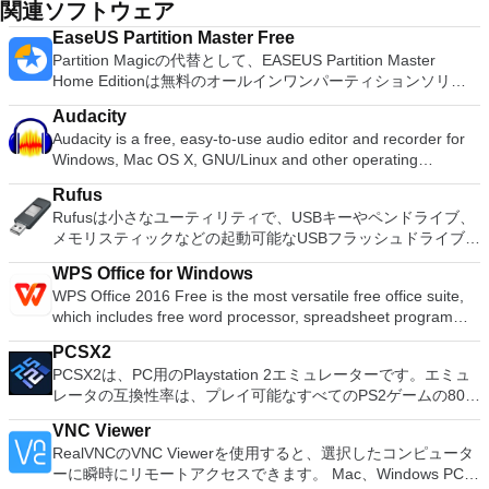
関連ソフトウェア
EaseUS Partition Master Free
Partition Magicの代替として、EASEUS Partition Master
Home Editionは無料のオールインワンパーティションソリュ
ーションおよびディスク管理ユーティリティです。パーティシ
Audacity
ョンの拡張（特にシステムドライブ用）、ディスク領域の管
Audacity is a free, easy-to-use audio editor and recorder for
理、MBRおよびGUIDパーティションテーブル（GPT）ディス
Windows, Mac OS X, GNU/Linux and other operating
クのディスク領域不足の問題の解決を可能にします。 パーテ
systems. You can use Audacity to: Record live audio. Convert
ィションのサイズ変更/移動システムドライブを拡張するディ
Rufus
tapes and records into digital recordings or CDs. Edit Ogg
スクとパーティションをコピーパーティションをマージ分割パ
Rufusは小さなユーティリティで、USBキーやペンドライブ、
Vorbis, MP3, WAV or AIFF sound files. Cut, copy, splice or mix
ーティション空き領域を再分配するダイナミックディスクの変
メモリスティックなどの起動可能なUSBフラッシュドライブを
sounds together. Change the speed or pitch of a recording.
換パーティションを回復する
フォーマットおよび作成できます。 Rufusは、次のシナリオで
Add new effects with LADSPA plug-ins. And more!
WPS Office for Windows
役立ちます。 Windows、Linux、およびUEFI用の起動可能な
WPS Office 2016 Free is the most versatile free office suite,
ISOからUSBインストールメディアを作成する必要がある場
which includes free word processor, spreadsheet program
合。 OSがインストールされていないシステムで作業する必要
and presentation maker. With these three programs you will
がある場合。 BIOSまたはその他のファームウェアをDOSから
PCSX2
easily be able to deal with any office related tasks. WPS
フラッシュする必要がある場合。 低レベルのユーティリティ
PCSX2は、PC用のPlaystation 2エミュレーターです。エミュ
Office 2016 Free has multiple language support for English,
を実行する必要がある場合。 Rufusは次の* ISOで動作しま
レータの互換性率は、プレイ可能なすべてのPS2ゲームの80％
French, German, Spanish, Portuguese,Russian and Polish
す：Arch Linux、Archbang、BartPE / pebuilder、CentOS、
以上を誇っています。かなり強力なコンピューターを所有して
languages. To switch between languages requires only a
Damn Small Linux、Fedora、FreeDOS、Gentoo、
VNC Viewer
いる場合、PCSX2は優れたエミュレーターです。また、この
single click! Despite being a free suite, WPS Office comes
gNewSense、Hiren&#39;s Boot CD、LiveXP、Knoppix、
RealVNCのVNC Viewerを使用すると、選択したコンピュータ
アプリケーションはローエンドコンピューターのサポートも提
with many innovative features, such as the paragraph
Kubuntu、Linux Mint、NT Password Registry Editor、
ーに瞬時にリモートアクセスできます。 Mac、Windows PC、
供するため、Playstation 2コンソールのすべての所有者は、
adjustment tool and multiple tabbed feature. It also has a PDF
OpenSUSE、Parted Magic、Slackware、Tails、Trinity