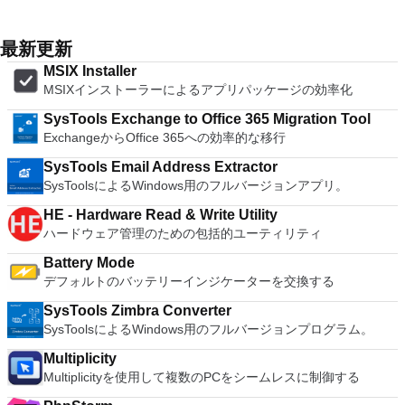
MP4, ASF, MKV) and comes with a variety of common codecs
と、セッションはエンドツーエンドで暗号化されます。アプリ
キーのAES (Advanced Encryption Standard)でアーカイブを暗
and filters. Avidemux automates your tasks by creating
はすぐに各コンピューターをパスワードで保護します。コンピ
号化するので安心に使用でき、８兆５千８９０億ギガバイトま
projects and putting them into the job queue. Features: Non-
最新更新
ューターへのログインに使用するのと同じユーザー名とパスワ
でのファイルやアーカイブに対応します。WinRARでは自己解
linear video editing Apply filters and effects Transcode into
ードを入力するだけです。 WIN 7,8,8.1,10をサポートしま
凍アーカイブやマルチボリュームアーカイブの作成もでき、リ
MSIX Installer
various formats Insert or extract audio streams Subtitle
す。 VNC ViewerのMacバージョンをお探しですか？ここから
カバリー記録とリカバリー容量により物理的に損傷したアーカ
MSIXインストーラーによるアプリパッケージの効率化
processor Project system Powerful scripting capabilities
ダウンロード
イブまで再構成することが可能です。
Graphical or command line interfaces Video encoders:
SysTools Exchange to Office 365 Migration Tool
MPEG-4 AVC, XviD, MPEG-4 ASP, MPEG-2 Video, MPEG-1
ExchangeからOffice 365への効率的な移行
Video, DV, ... Audio encoders: AC-3, AAC, MP3, MP2, Vorbis,
PCM, ... Container: AVI, MPEG-PS/TS, MP4, MKV, FLV, OGM,
SysTools Email Address Extractor
...
SysToolsによるWindows用のフルバージョンアプリ。
HE - Hardware Read & Write Utility
ハードウェア管理のための包括的ユーティリティ
Battery Mode
デフォルトのバッテリーインジケーターを交換する
SysTools Zimbra Converter
SysToolsによるWindows用のフルバージョンプログラム。
Multiplicity
Multiplicityを使用して複数のPCをシームレスに制御する