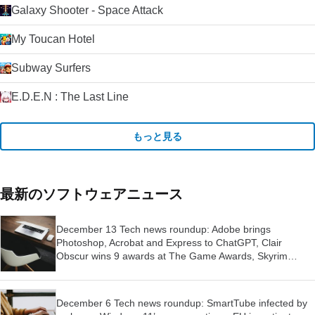
Galaxy Shooter - Space Attack
My Toucan Hotel
Subway Surfers
E.D.E.N : The Last Line
もっと見る
最新のソフトウェアニュース
December 13 Tech news roundup: Adobe brings
Photoshop, Acrobat and Express to ChatGPT, Clair
Obscur wins 9 awards at The Game Awards, Skyrim
launched for Switch 2
December 6 Tech news roundup: SmartTube infected by