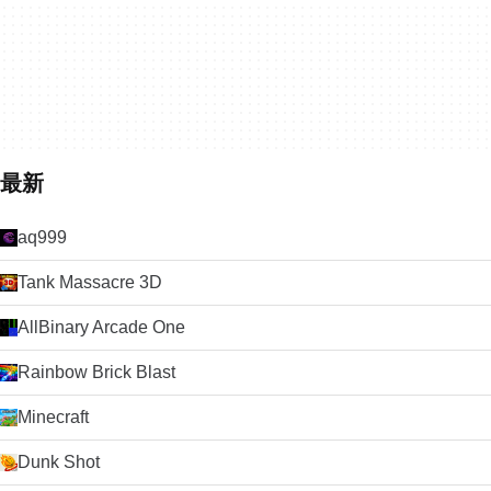
最新
aq999
Tank Massacre 3D
AllBinary Arcade One
Rainbow Brick Blast
Minecraft
Dunk Shot