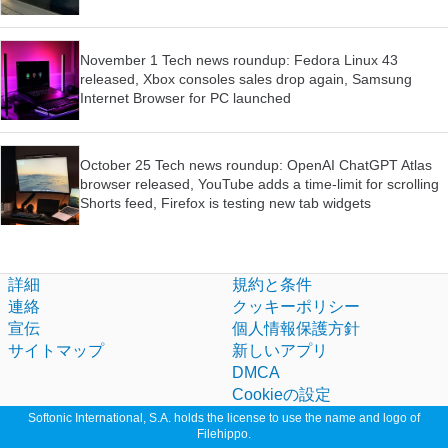
November 1 Tech news roundup: Fedora Linux 43
released, Xbox consoles sales drop again, Samsung
Internet Browser for PC launched
October 25 Tech news roundup: OpenAI ChatGPT Atlas
browser released, YouTube adds a time-limit for scrolling
Shorts feed, Firefox is testing new tab widgets
詳細
規約と条件
連絡
クッキーポリシー
宣伝
個人情報保護方針
サイトマップ
新しいアプリ
DMCA
Cookieの設定
Softonic International, S.A. holds the license to use the name and logo of
Filehippo.