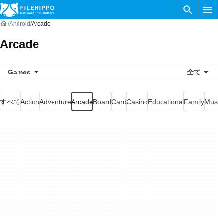
Android
Arcade
Arcade
Games
全て
すべて
Action
Adventure
Arcade
Board
Card
Casino
Educational
Family
Mus