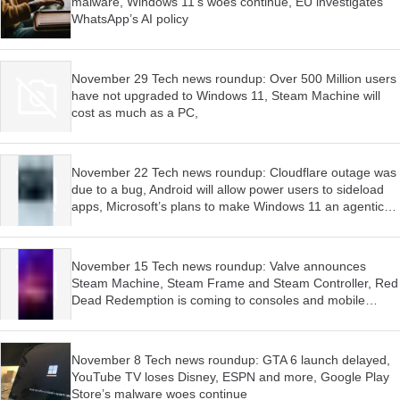
malware, Windows 11’s woes continue, EU investigates
WhatsApp’s AI policy
November 29 Tech news roundup: Over 500 Million users
have not upgraded to Windows 11, Steam Machine will
cost as much as a PC,
November 22 Tech news roundup: Cloudflare outage was
due to a bug, Android will allow power users to sideload
apps, Microsoft’s plans to make Windows 11 an agentic
OS have begun
November 15 Tech news roundup: Valve announces
Steam Machine, Steam Frame and Steam Controller, Red
Dead Redemption is coming to consoles and mobile
devices, Firefox wants AI features to be optional
November 8 Tech news roundup: GTA 6 launch delayed,
YouTube TV loses Disney, ESPN and more, Google Play
Store’s malware woes continue