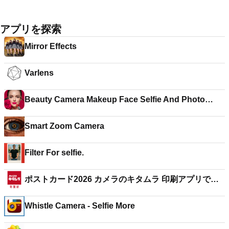
アプリを探索
Mirror Effects
Varlens
Beauty Camera Makeup Face Selfie And Photo
Editor
Smart Zoom Camera
Filter For selfie.
ポストカード2026 カメラのキタムラ 印刷アプリで作
成
Whistle Camera - Selfie More