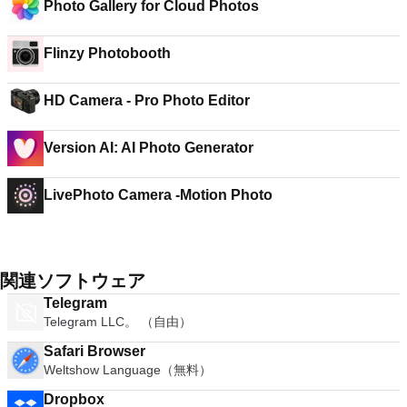
Photo Gallery for Cloud Photos
Flinzy Photobooth
HD Camera - Pro Photo Editor
Version AI: AI Photo Generator
LivePhoto Camera -Motion Photo
関連ソフトウェア
Telegram
Telegram LLC。 （自由）
Safari Browser
Weltshow Language（無料）
Dropbox