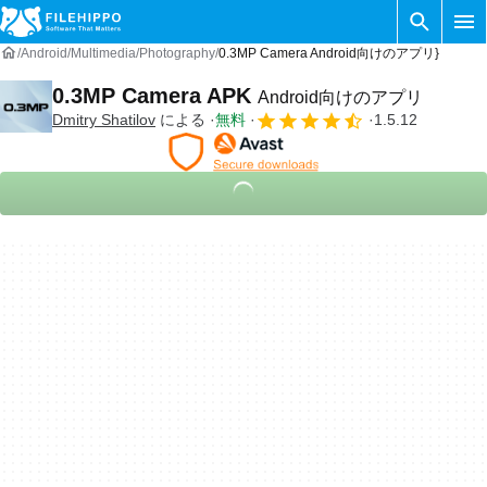
Android
Multimedia
Photography
0.3MP Camera Android向けのアプリ}
0.3MP Camera APK
Android向けのアプリ
Dmitry Shatilov
による
無料
1.5.12