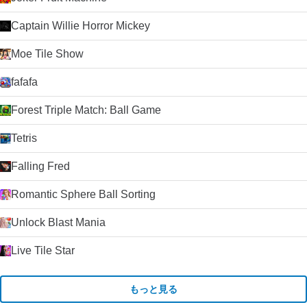
Captain Willie Horror Mickey
Moe Tile Show
fafafa
Forest Triple Match: Ball Game
Tetris
Falling Fred
Romantic Sphere Ball Sorting
Unlock Blast Mania
Live Tile Star
もっと見る