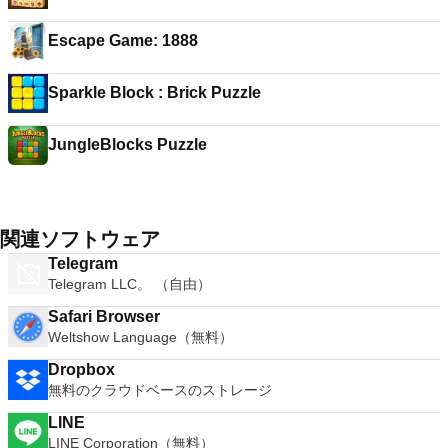
Escape Game: 1888
Sparkle Block : Brick Puzzle
JungleBlocks Puzzle
関連ソフトウェア
Telegram
Telegram LLC。 （自由）
Safari Browser
Weltshow Language（無料）
Dropbox
無料のクラウドベースのストレージ
LINE
LINE Corporation（無料）