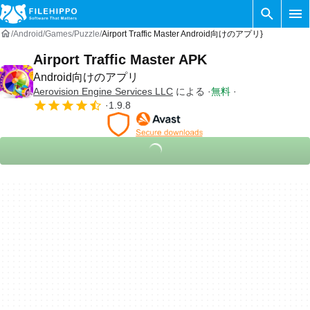
Android
Games
Puzzle
Airport Traffic Master Android向けのアプリ}
Airport Traffic Master APK
Android向けのアプリ
Aerovision Engine Services LLC
による
無料
1.9.8