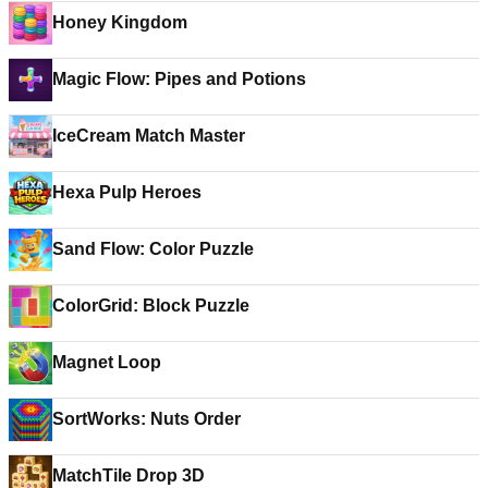
Honey Kingdom
Magic Flow: Pipes and Potions
IceCream Match Master
Hexa Pulp Heroes
Sand Flow: Color Puzzle
ColorGrid: Block Puzzle
Magnet Loop
SortWorks: Nuts Order
MatchTile Drop 3D