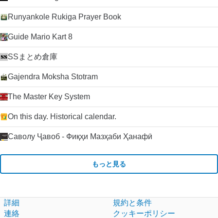
Runyankole Rukiga Prayer Book
Guide Mario Kart 8
SSまとめ倉庫
Gajendra Moksha Stotram
The Master Key System
On this day. Historical calendar.
Саволу Ҷавоб - Фиқҳи Мазҳаби Ҳанафӣ
もっと見る
詳細
規約と条件
連絡
クッキーポリシー