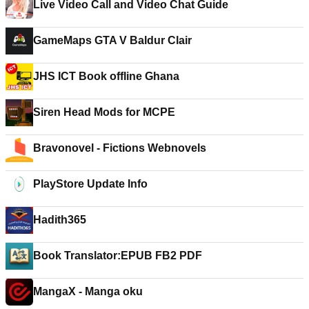
Live Video Call and Video Chat Guide
GameMaps GTA V Baldur Clair
JHS ICT Book offline Ghana
Siren Head Mods for MCPE
Bravonovel - Fictions Webnovels
PlayStore Update Info
Hadith365
Book Translator:EPUB FB2 PDF
MangaX - Manga oku