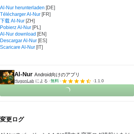
Al-Nur herunterladen
Télécharger Al-Nur
下载 Al-Nur
Pobierz Al-Nur
Al-Nur download
Descargar Al-Nur
Scaricare Al-Nur
Al-Nur
Android向けのアプリ
HugonLab
による
無料
1.1.0
変更ログ