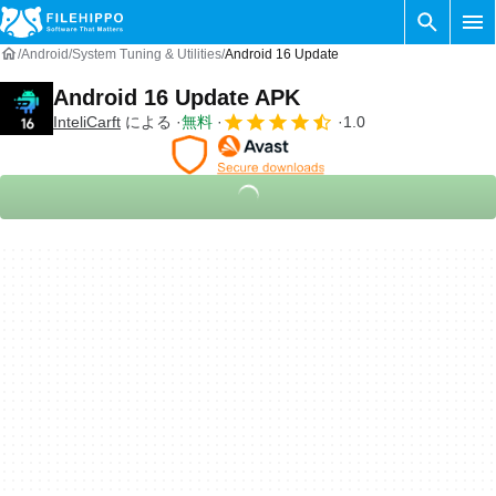
Android
System Tuning & Utilities
Android 16 Update
Android 16 Update APK
InteliCarft
による
無料
1.0