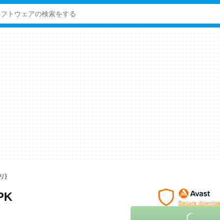
プリ}
APK