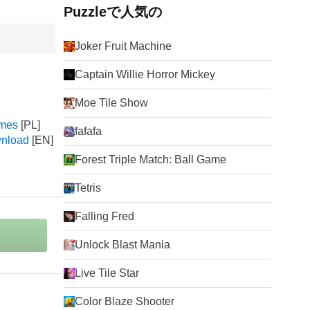
Puzzleで人気の
Joker Fruit Machine
Captain Willie Horror Mickey
Moe Tile Show
ames
fafafa
wnload
Forest Triple Match: Ball Game
Tetris
Falling Fred
Unlock Blast Mania
Live Tile Star
Color Blaze Shooter