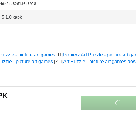
4de2ba826136b8918
_5.1.0.xapk
 Puzzle - picture art games
Pobierz Art Puzzle - picture art g
zzle - picture art games
Art Puzzle - picture art games do
APK