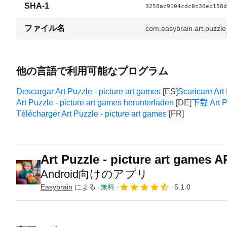
SHA-1
3258ac9104cdc0c36eb158d
ファイル名
com.easybrain.art.puzzle
他の言語で利用可能なプログラム
Descargar Art Puzzle - picture art games
Scaricare Art
Art Puzzle - picture art games herunterladen
下载 Art Pu
Télécharger Art Puzzle - picture art games
Art Puzzle - picture art games 
Android向けのアプリ
Easybrain
による
無料
5.1.0