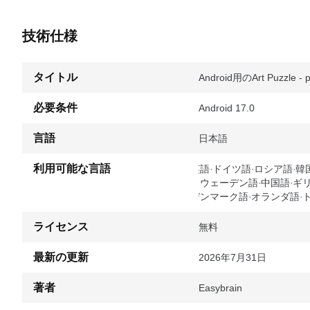
技術仕様
タイトル
Android用のArt Puzzle - pi
必要条件
Android 17.0
言語
日本語
利用可能な言語
英語
ドイツ語
ロシア語
韓
スウェーデン語
中国語
ギ
デンマーク語
オランダ語
ライセンス
無料
最新の更新
2026年7月31日
著者
Easybrain