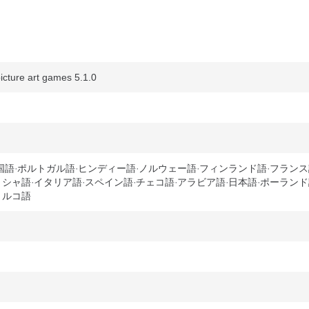
cture art games 5.1.0
国語
ポルトガル語
ヒンディー語
ノルウェー語
フィンランド語
フランス
リシャ語
イタリア語
スペイン語
チェコ語
アラビア語
日本語
ポーランド
トルコ語