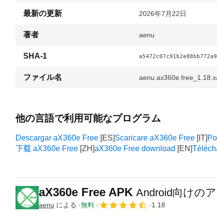
最新の更新
2026年7月22日
著者
aenu
SHA-1
a5472c07c91b2e88bb772a9
ファイル名
aenu.ax360e.free_1.18.x
他の言語で利用可能なプログラム
Descargar aX360e Free
Scaricare aX360e Free
Po
下载 aX360e Free
aX360e Free download
Téléch
aX360e Free APK
Android向けの
aenu
による
無料
1.18