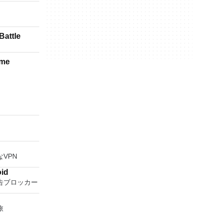
Battle
ime
N
VPN
oid
告ブロッカー
旅