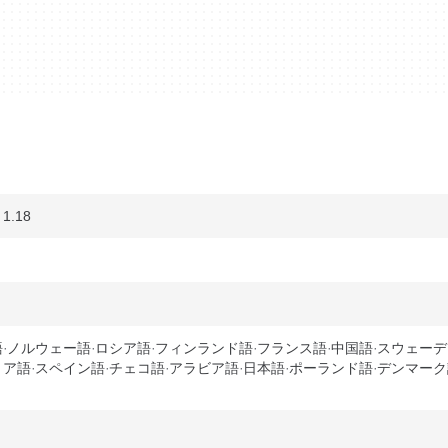
 1.18
語
ノルウェー語
ロシア語
フィンランド語
フランス語
中国語
スウェーデ
リア語
スペイン語
チェコ語
アラビア語
日本語
ポーランド語
デンマーク