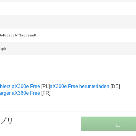
64652cc6f3a68eae0
apk
bierz aX360e Free
aX360e Free herunterladen
arger aX360e Free
アプリ