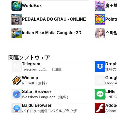
WorldBox
魔王
PEDALADA DO GRAU - ONLINE
Indian Bike Mafia Gangster 3D
스타일
関連ソフトウェア
Telegram
Drop
Telegram LLC。 （自由）
無料の
Winamp
Googl
Nullsoft（無料）
Goog
Safari Browser
LINE
Weltshow Language（無料）
LINE 
Baidu Browser
Adobe
バイドゥの無料モバイルブラウザ
Adob