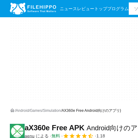
ニュース
レビュー
トッププログラム
Android
Games
Simulation
AX360e Free Android向けのアプリ}
aX360e Free APK
Android向けの
aenu
による
無料
1.18