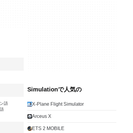
Simulationで人気の
ン語
X-Plane Flight Simulator
語
Arceus X
ETS 2 MOBILE