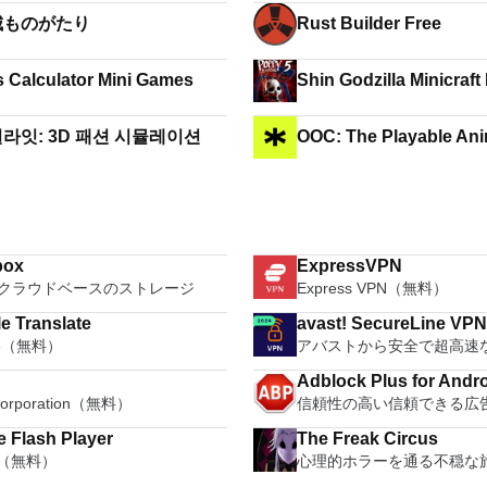
城ものがたり
Rust Builder Free
Points Calculator Mini Games
Shin Godzilla Minicraft 
라잇: 3D 패션 시뮬레이션
OOC: The Playable An
box
ExpressVPN
クラウドベースのストレージ
Express VPN（無料）
e Translate
avast! SecureLine VP
le（無料）
アバストから安全で超高速な
Adblock Plus for Andr
Corporation（無料）
信頼性の高い信頼できる広
 Flash Player
The Freak Circus
e（無料）
心理的ホラーを通る不穏な