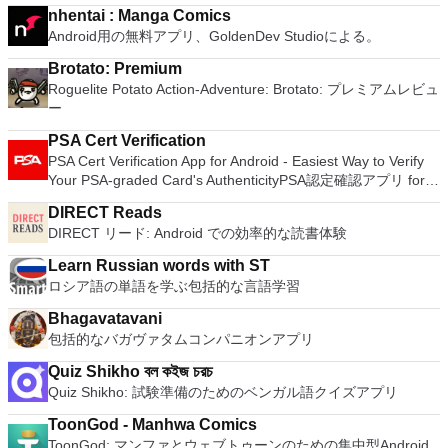
nhentai : Manga Comics
Android用の無料アプリ、GoldenDev Studioによる。
Brotato: Premium
Roguelite Potato Action-Adventure: Brotato: プレミアムレビュ
ー
PSA Cert Verification
PSA Cert Verification App for Android - Easiest Way to Verify
Your PSA-graded Card's AuthenticityPSA認定確認アプリ for
Android - PSA評価カードの真正性を確認する最も簡単な方法
DIRECT Reads
DIRECT リード: Android での効率的な読書体験
Learn Russian words with ST
ロシア語の単語を学ぶ包括的な言語学習
Bhagavatavani
包括的なバガヴァタムコンパニオンアプリ
Quiz Shikho বল কইজ চরচ
Quiz Shikho: 試験準備のためのベンガル語クイズアプリ
ToonGod - Manhwa Comics
ToonGod: マンファとウェブトゥーンのための集中型Android