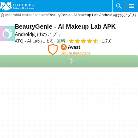
Android
Leisure
Hobbies
BeautyGenie - AI Makeup Lab Android向けのアプリ}
BeautyGenie - AI Makeup Lab APK
Android向けのアプリ
ATQ - AI Lab
による
無料
1.7.0