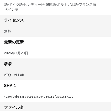
英語
ドイツ語
ヒンディー語
韓国語
ポルトガル語
フランス語
スペイン語
ライセンス
無料
最新の更新
2026年7月29日
著者
ATQ - AI Lab
SHA-1
4950fa9b633579c91b3ce94036132fab01c37170
ファイル名