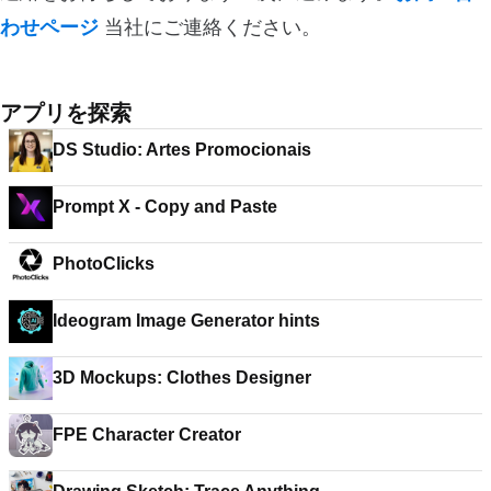
わせページ
当社にご連絡ください。
アプリを探索
DS Studio: Artes Promocionais
Prompt X - Copy and Paste
PhotoClicks
Ideogram Image Generator hints
3D Mockups: Clothes Designer
FPE Character Creator