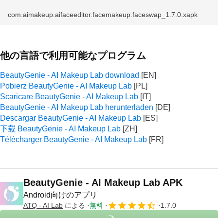
com.aimakeup.aifaceeditor.facemakeup.faceswap_1.7.0.xapk
他の言語で利用可能なプログラム
BeautyGenie - AI Makeup Lab download
Pobierz BeautyGenie - AI Makeup Lab
Scaricare BeautyGenie - AI Makeup Lab
BeautyGenie - AI Makeup Lab herunterladen
Descargar BeautyGenie - AI Makeup Lab
下载 BeautyGenie - AI Makeup Lab
Télécharger BeautyGenie - AI Makeup Lab
BeautyGenie - AI Makeup Lab APK
Android向けのアプリ
ATQ - AI Lab
による
無料
1.7.0