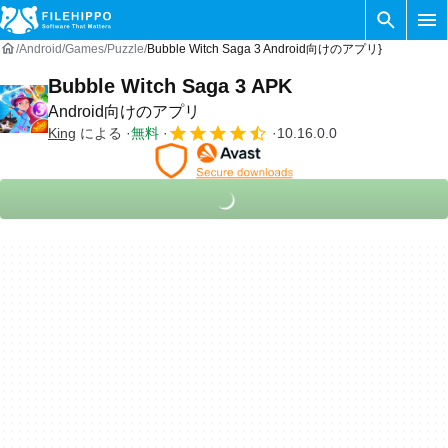
Android
Games
Puzzle
Bubble Witch Saga 3 Android向けのアプリ}
Bubble Witch Saga 3 APK
Android向けのアプリ
King
による
無料
10.16.0.0