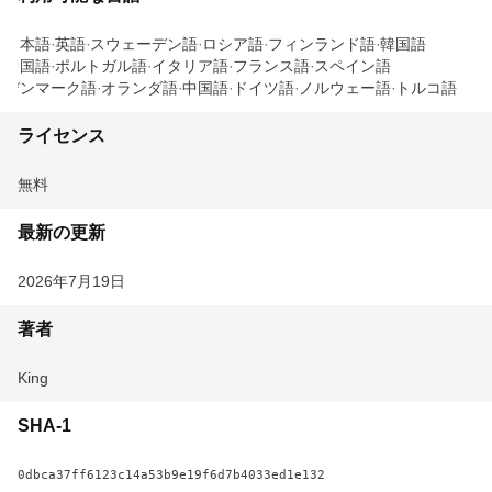
日本語
英語
スウェーデン語
ロシア語
フィンランド語
韓国語
中国語
ポルトガル語
イタリア語
フランス語
スペイン語
デンマーク語
オランダ語
中国語
ドイツ語
ノルウェー語
トルコ語
ライセンス
無料
最新の更新
2026年7月19日
著者
King
SHA-1
0dbca37ff6123c14a53b9e19f6d7b4033ed1e132