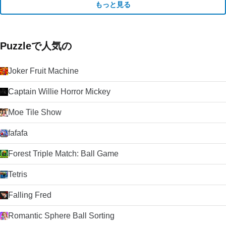
もっと見る
Puzzleで人気の
Joker Fruit Machine
Captain Willie Horror Mickey
Moe Tile Show
fafafa
Forest Triple Match: Ball Game
Tetris
Falling Fred
Romantic Sphere Ball Sorting