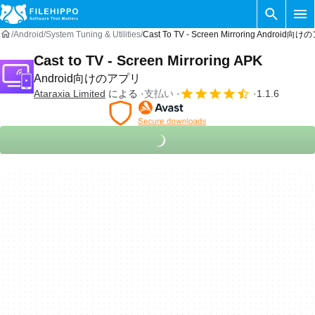
Android
System Tuning & Utilities
Cast To TV - Screen Mirroring Android向
Cast to TV - Screen Mirroring APK
Android向けのアプリ
Ataraxia Limited
による
支払い
1.1.6