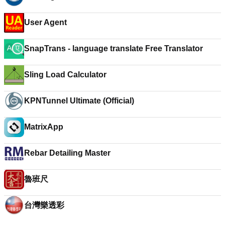
User Agent
SnapTrans - language translate Free Translator
Sling Load Calculator
KPNTunnel Ultimate (Official)
MatrixApp
Rebar Detailing Master
魯班尺
台灣樂透彩