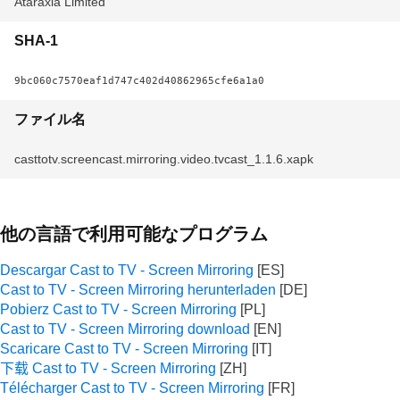
Ataraxia Limited
SHA-1
9bc060c7570eaf1d747c402d40862965cfe6a1a0
ファイル名
casttotv.screencast.mirroring.video.tvcast_1.1.6.xapk
他の言語で利用可能なプログラム
Descargar Cast to TV - Screen Mirroring
Cast to TV - Screen Mirroring herunterladen
Pobierz Cast to TV - Screen Mirroring
Cast to TV - Screen Mirroring download
Scaricare Cast to TV - Screen Mirroring
下载 Cast to TV - Screen Mirroring
Télécharger Cast to TV - Screen Mirroring