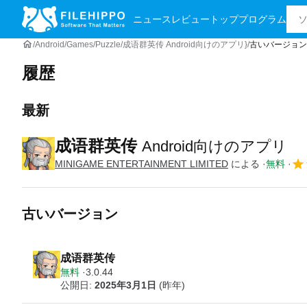
ニュース
レビュー
トッププログラム
Android
Games
Puzzle
成语群英传 Android向けのアプリ}
古いバージョン
履歴
最新
成语群英传
Android向けのアプリ
MINIGAME ENTERTAINMENT LIMITED
による
無料
古いバージョン
成语群英传
無料
3.0.44
公開日:
2025年3月1日
(昨年)