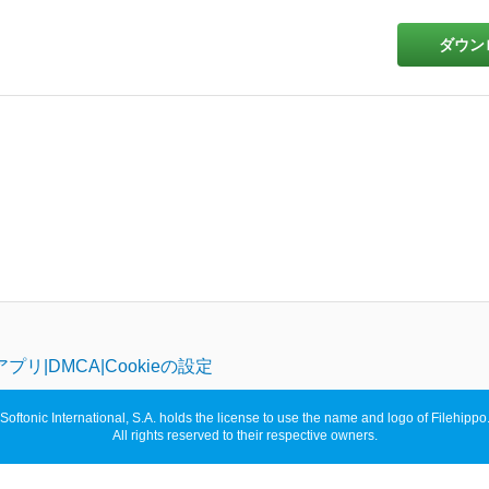
ダウン
アプリ
DMCA
Cookieの設定
Softonic International, S.A. holds the license to use the name and logo of Filehippo
All rights reserved to their respective owners.