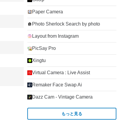
Paper Camera
Photo Sherlock Search by photo
Layout from Instagram
PicSay Pro
Xingtu
Virtual Camera : Live Assist
Remaker Face Swap Ai
Dazz Cam - Vintage Camera
もっと見る