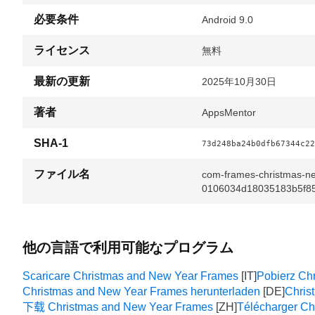
必要条件
Android 9.0
ライセンス
無料
最新の更新
2025年10月30日
著者
AppsMentor
SHA-1
73d248ba24b0dfb67344c22
ファイル名
com-frames-christmas-ne
0106034d18035183b5f8
他の言語で利用可能なプログラム
Scaricare Christmas and New Year Frames
Pobierz Ch
Christmas and New Year Frames herunterladen
Chris
下载 Christmas and New Year Frames
Télécharger Ch