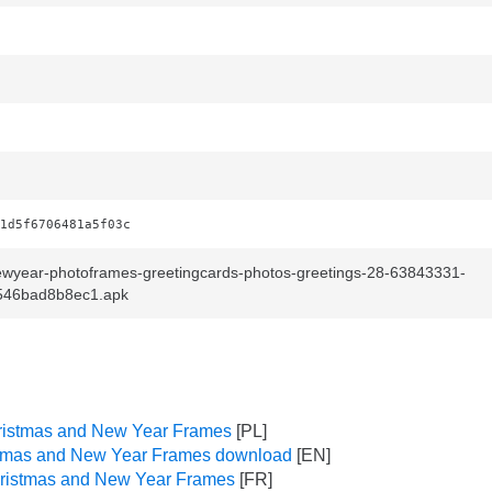
1d5f6706481a5f03c
wyear-photoframes-greetingcards-photos-greetings-28-63843331-
546bad8b8ec1.apk
ristmas and New Year Frames
tmas and New Year Frames download
ristmas and New Year Frames