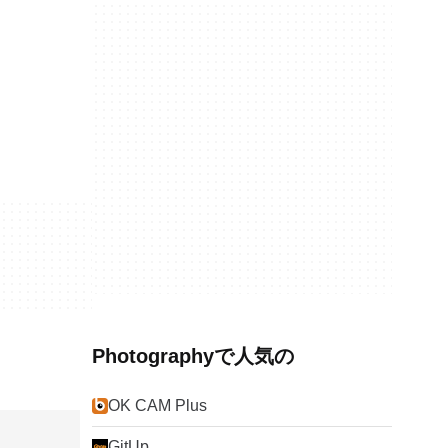
Photographyで人気の
OK CAM Plus
GitUp