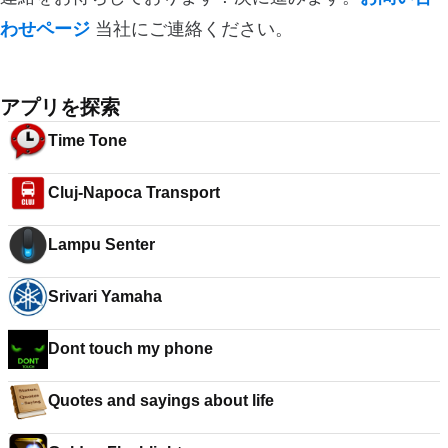
わせページ
当社にご連絡ください。
アプリを探索
Time Tone
Cluj-Napoca Transport
Lampu Senter
Srivari Yamaha
Dont touch my phone
Quotes and sayings about life