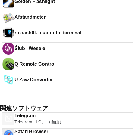
Golden Flashlight
Afstandmeten
ru.sash0k.bluetooth_terminal
Ślub i Wesele
Q Remote Control
U Zaw Converter
関連ソフトウェア
Telegram
Telegram LLC。 （自由）
Safari Browser