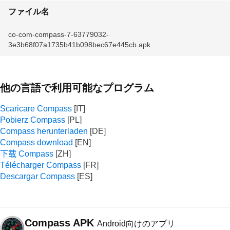
ファイル名
co-com-compass-7-63779032-
3e3b68f07a1735b41b098bec67e445cb.apk
他の言語で利用可能なプログラム
Scaricare Compass
Pobierz Compass
Compass herunterladen
Compass download
下载 Compass
Télécharger Compass
Descargar Compass
Compass APK
Android向けのアプリ