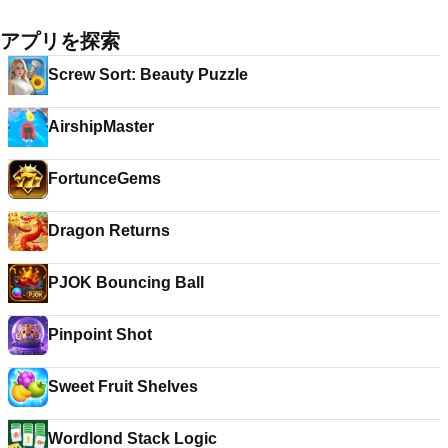
アプリを探索
Screw Sort: Beauty Puzzle
AirshipMaster
FortunceGems
Dragon Returns
PJOK Bouncing Ball
Pinpoint Shot
Sweet Fruit Shelves
Wordlond Stack Logic