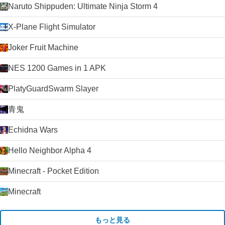
Naruto Shippuden: Ultimate Ninja Storm 4
X-Plane Flight Simulator
Joker Fruit Machine
NES 1200 Games in 1 APK
PlatyGuardSwarm Slayer
青鬼
Echidna Wars
Hello Neighbor Alpha 4
Minecraft - Pocket Edition
Minecraft
もっと見る