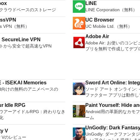
box
LINE
クラウドベースのストレージ
LINE Corporation（無料）
essVPN
UC Browser
ess VPN（無料）
UC Mobile Ltd.（無料）
Adobe Air
! SecureLine VPN
Adobe Air: お使いのコ
トから安全で超高速なVPN
プリを無料で作成してデプ
 - ISEKAI Memories
Sword Art Online: Integ
roid向けの無料のアニメベースの
ソード アート オンライン:
ファクター アプリは動作し
r Idle RPG
Paint Yourself: Hide a
ウアーアイドルRPG：終わりなき
Android用の革新的なカ
化
ーム
UnGodly: Dark Fantas
ty V
UnGodly: ダークファンタ
ity Vのレビュー