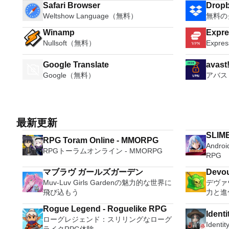
Safari Browser
Drop
Weltshow Language（無料）
無料の
Winamp
Expr
Nullsoft（無料）
Expr
Google Translate
avast
Google（無料）
アバス
最新更新
SLIME
RPG Toram Online - MMORPG
And
RPGトーラムオンライン - MMORPG
RPG
マブラヴ ガールズガーデン
Devou
Muv-Luv Girls Gardenの魅力的な世界に
デヴァ
飛び込もう
力と進
Rogue Legend - Roguelike RPG
Identi
ローグレジェンド：スリリングなローグ
Ident