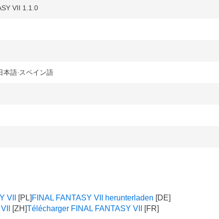
Y VII 1.1.0
日本語
スペイン語
Y VII
FINAL FANTASY VII herunterladen
VII
Télécharger FINAL FANTASY VII