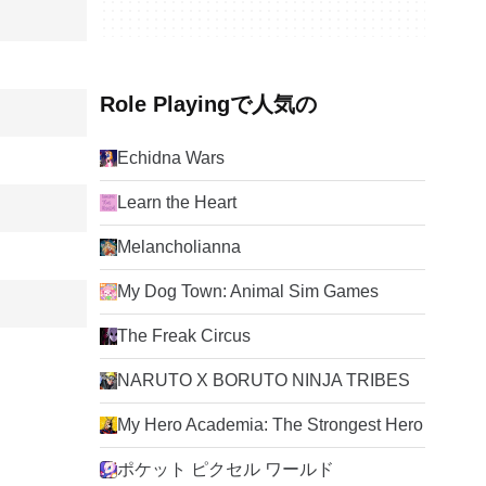
Role Playingで人気の
Echidna Wars
Learn the Heart
Melancholianna
My Dog Town: Animal Sim Games
The Freak Circus
NARUTO X BORUTO NINJA TRIBES
My Hero Academia: The Strongest Hero
ポケット ピクセル ワールド