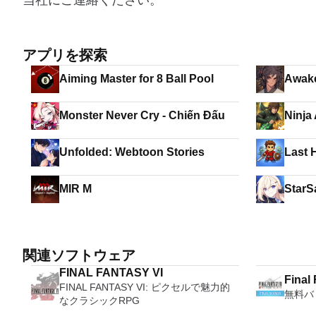
当社にご連絡ください。
アプリを探索
Aiming Master for 8 Ball Pool
Awake
Monster Never Cry - Chiến Đấu
Ninja
Unfolded: Webtoon Stories
Last 
MIR M
StarS
関連ソフトウェア
FINAL FANTASY VI
Final 
FINAL FANTASY VI: ピクセルで魅力的
無料バ
Soldi
なクラシックRPG