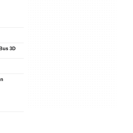
 Bus 3D
on