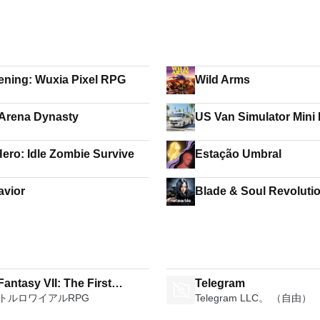
ning: Wuxia Pixel RPG
Wild Arms
 Arena Dynasty
US Van Simulator Mini
Hero: Idle Zombie Survive
Estação Umbral
avior
Blade & Soul Revoluti
Fantasy VII: The First
Telegram
トルロワイアルRPG
Telegram LLC。 （自由）
er