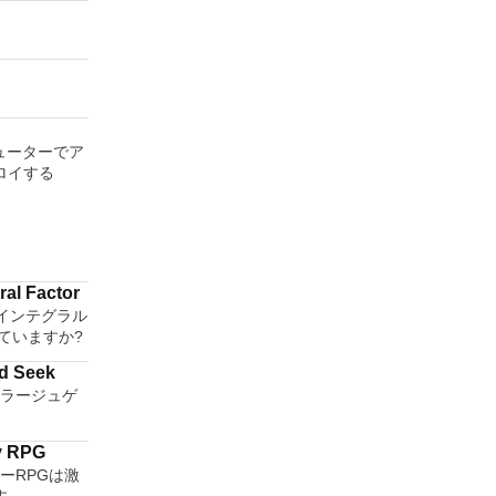
ンピューターでア
ロイする
ral Factor
 インテグラル
ていますか?
nd Seek
モフラージュゲ
y RPG
ジーRPGは激