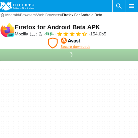
Android
Browsers
Web Browsers
Firefox For Android Beta
Firefox for Android Beta APK
Mozilla
による
無料
154.0b5