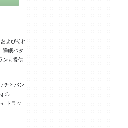
、およびそれ
、睡眠パタ
ラン
も提供
ッチとバン
g の
ティ トラッ