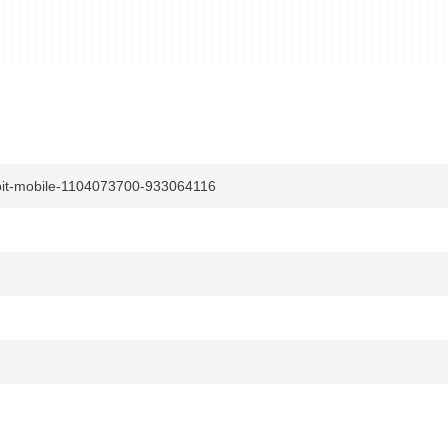
tbit-mobile-1104073700-933064116