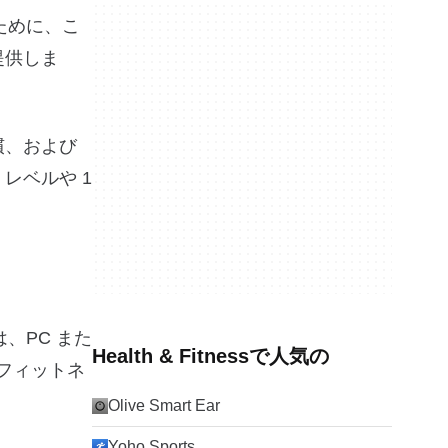
ために、こ
提供しま
慣、および
レベルや 1
、PC また
Health & Fitnessで人気の
、フィットネ
Olive Smart Ear
Yoho Sports