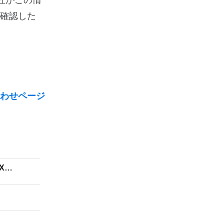
出版社がこの情
確認した
わせページ
SX