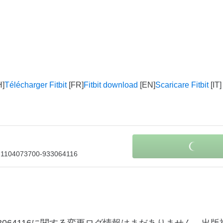
Télécharger Fitbit
Fitbit download
Scaricare Fitbit
le-1104073700-933064116