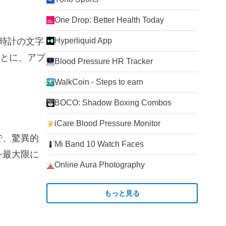
One Drop: Better Health Today
時計の文字
Hyperliquid App
とに、アプ
Blood Pressure HR Tracker
WalkCoin - Steps to earn
BOCO: Shadow Boxing Combos
iCare Blood Pressure Monitor
で、驚異的
Mi Band 10 Watch Faces
を最大限に
Online Aura Photography
もっと見る