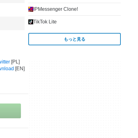
IPMessenger Clone!
TikTok Lite
もっと見る
itter
ownload