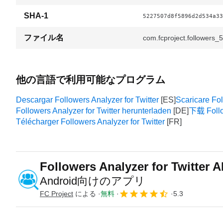
SHA-1
5227507d8f5896d2d534a33
ファイル名
com.fcproject.followers_
他の言語で利用可能なプログラム
Descargar Followers Analyzer for Twitter
Scaricare Fol
Followers Analyzer for Twitter herunterladen
下载 Follow
Télécharger Followers Analyzer for Twitter
Followers Analyzer for Twitter 
Android向けのアプリ
FC Project
による
無料
5.3