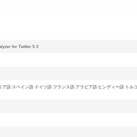
zer for Twitter 5.3
リア語
スペイン語
ドイツ語
フランス語
アラビア語
ヒンディー語
トル