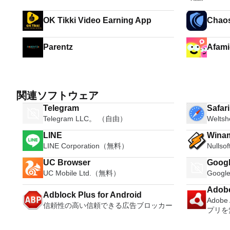
感
OK Tikki Video Earning App
Chao
Parentz
Afami
関連ソフトウェア
Telegram
Safar
Telegram LLC。 （自由）
Welts
LINE
Wina
LINE Corporation（無料）
Nulls
UC Browser
Googl
UC Mobile Ltd.（無料）
Goog
Adobe
Adblock Plus for Android
Adob
信頼性の高い信頼できる広告ブロッカー
プリを