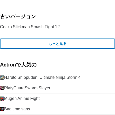
古いバージョン
Gecko Stickman Smash Fight 1.2
もっと見る
Actionで人気の
Naruto Shippuden: Ultimate Ninja Storm 4
PlatyGuardSwarm Slayer
Mugen Anime Fight
Bad time sans