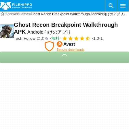
Android
Games
Ghost Recon Breakpoint Walkthrough Android向けのアプリ}
Ghost Recon Breakpoint Walkthrough
APK
Android向けのアプリ
Tech Follow
による
無料
1.0-1