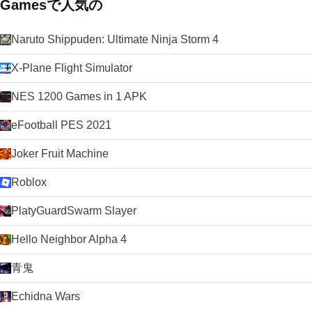
Gamesで人気の
Naruto Shippuden: Ultimate Ninja Storm 4
X-Plane Flight Simulator
NES 1200 Games in 1 APK
eFootball PES 2021
Joker Fruit Machine
Roblox
PlatyGuardSwarm Slayer
Hello Neighbor Alpha 4
青鬼
Echidna Wars