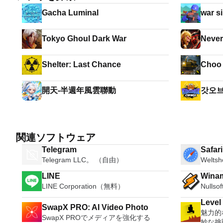
Gacha Luminal
war s
Tokyo Ghoul Dark War
Never
Shelter: Last Chance
Choo 
開天-半週年風雲聯動
갓오브
RPG
関連ソフトウェア
Telegram
Safar
Telegram LLC。 （自由）
Welts
LINE
Wina
LINE Corporation（無料）
Nulls
Level
SwapX PRO: AI Video Photo
魅力的
SwapX PROでメディアを強化する
妙な挑