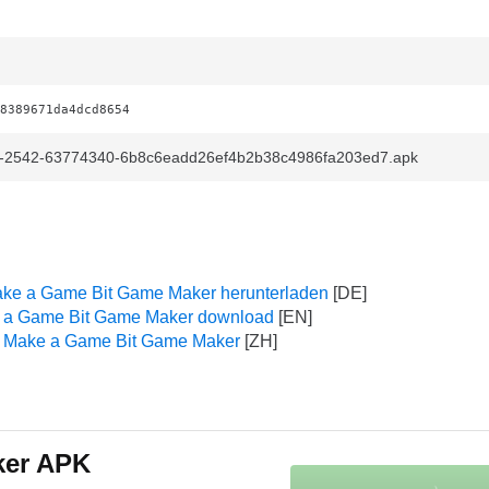
8389671da4dcd8654
-2542-63774340-6b8c6eadd26ef4b2b38c4986fa203ed7.apk
ake a Game Bit Game Maker herunterladen
 a Game Bit Game Maker download
 Make a Game Bit Game Maker
ker APK