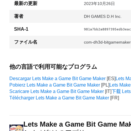
最新の更新
2023年10月26日
著者
DH GAMES D.H Inc.
SHA-1
981a7bb2a8897395edb3eac
ファイル名
com-dh3d-bitgamemaker
他の言語で利用可能なプログラム
Descargar Lets Make a Game Bit Game Maker
Lets M
Pobierz Lets Make a Game Bit Game Maker
Lets Make
Scaricare Lets Make a Game Bit Game Maker
下载 Lets
Télécharger Lets Make a Game Bit Game Maker
Lets Make a Game Bit Game Ma