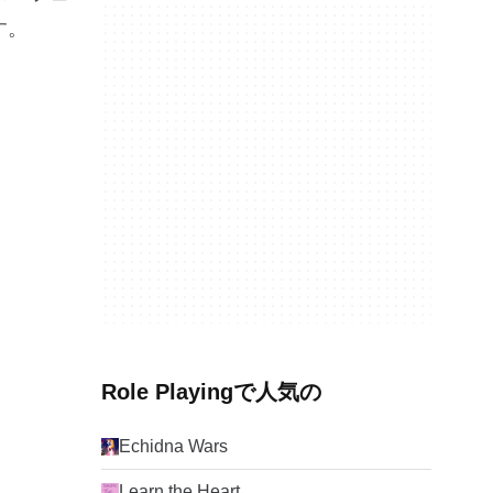
す。
Role Playingで人気の
Echidna Wars
Learn the Heart