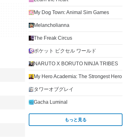
My Dog Town: Animal Sim Games
Melancholianna
The Freak Circus
ポケット ピクセル ワールド
NARUTO X BORUTO NINJA TRIBES
My Hero Academia: The Strongest Hero
タワーオブグレイ
Gacha Luminal
もっと見る