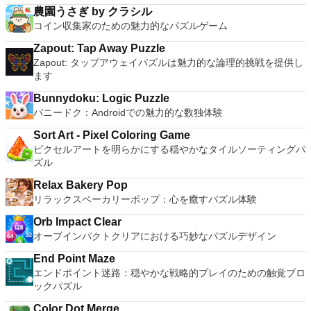
農園うさぎ by クラシル
コイン収集家のための魅力的なパズルゲーム
Zapout: Tap Away Puzzle
Zapout: タップアウェイパズルは魅力的な論理的挑戦を提供し
ます
Bunnydoku: Logic Puzzle
バニードク：Androidでの魅力的な数独体験
Sort Art - Pixel Coloring Game
ピクセルアートを明らかにする穏やかなタイルソーティングパ
ズル
Relax Bakery Pop
リラックスベーカリーポップ：心を癒すパズル体験
Orb Impact Clear
オーブインパクトクリアにおける巧妙なパズルデザイン
End Point Maze
エンドポイント迷路：穏やかな戦略的プレイのための触覚ブロ
ックパズル
Color Dot Merge