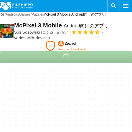
Android
Games
Puzzle
McPixel 3 Mobile Android向けのアプリ}
McPixel 3 Mobile
Android向けのアプリ
Sos Sosowski
による
支払い
varies-with-devices