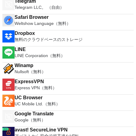
Telegram
Telegram LLC。 （自由）
Safari Browser
Weltshow Language（無料）
Dropbox
無料のクラウドベースのストレージ
LINE
LINE Corporation（無料）
Winamp
Nullsoft（無料）
ExpressVPN
Express VPN（無料）
UC Browser
UC Mobile Ltd.（無料）
Google Translate
Google（無料）
avast! SecureLine VPN