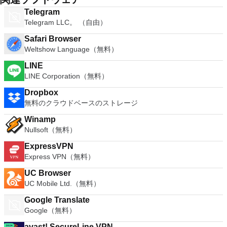
Telegram
Telegram LLC。 （自由）
Safari Browser
Weltshow Language（無料）
LINE
LINE Corporation（無料）
Dropbox
無料のクラウドベースのストレージ
Winamp
Nullsoft（無料）
ExpressVPN
Express VPN（無料）
UC Browser
UC Mobile Ltd.（無料）
Google Translate
Google（無料）
avast! SecureLine VPN