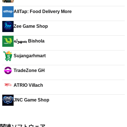
AllTap: Food Delivery More
Zee Game Shop
بسهولة Bishola
Sujangarhmart
TradeZone GH
ATRIO Villach
JNC Game Shop
関連ソフトウェア