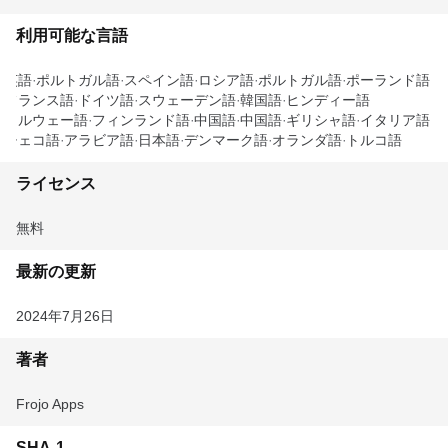
利用可能な言語
英語
ポルトガル語
スペイン語
ロシア語
ポルトガル語
ポーランド語
フランス語
ドイツ語
スウェーデン語
韓国語
ヒンディー語
ノルウェー語
フィンランド語
中国語
中国語
ギリシャ語
イタリア語
チェコ語
アラビア語
日本語
デンマーク語
オランダ語
トルコ語
ライセンス
無料
最新の更新
2024年7月26日
著者
Frojo Apps
SHA-1