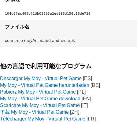
104d67ac468d72db02335a2ed098d156b16de720
ファイル名
com.frojo.moyAnimated.android.apk
他の言語で利用可能なプログラム
Descargar My Moy - Virtual Pet Game
My Moy - Virtual Pet Game herunterladen
Pobierz My Moy - Virtual Pet Game
My Moy - Virtual Pet Game download
Scaricare My Moy - Virtual Pet Game
下载 My Moy - Virtual Pet Game
Télécharger My Moy - Virtual Pet Game