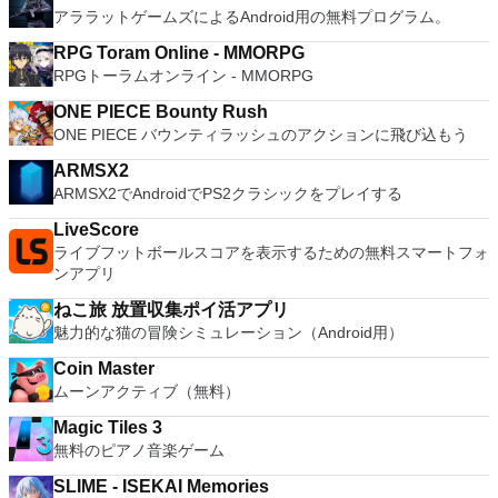
アララットゲームズによるAndroid用の無料プログラム。
RPG Toram Online - MMORPG
RPGトーラムオンライン - MMORPG
ONE PIECE Bounty Rush
ONE PIECE バウンティラッシュのアクションに飛び込もう
ARMSX2
ARMSX2でAndroidでPS2クラシックをプレイする
LiveScore
ライブフットボールスコアを表示するための無料スマートフォ
ンアプリ
ねこ旅 放置収集ポイ活アプリ
魅力的な猫の冒険シミュレーション（Android用）
Coin Master
ムーンアクティブ（無料）
Magic Tiles 3
無料のピアノ音楽ゲーム
SLIME - ISEKAI Memories