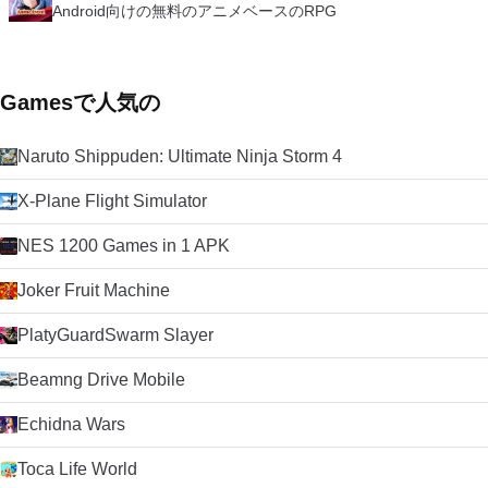
Android向けの無料のアニメベースのRPG
Gamesで人気の
Naruto Shippuden: Ultimate Ninja Storm 4
X-Plane Flight Simulator
NES 1200 Games in 1 APK
Joker Fruit Machine
PlatyGuardSwarm Slayer
Beamng Drive Mobile
Echidna Wars
Toca Life World