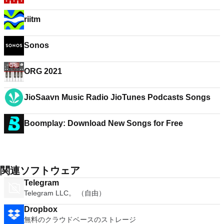
riitm
Sonos
ORG 2021
JioSaavn Music Radio JioTunes Podcasts Songs
Boomplay: Download New Songs for Free
関連ソフトウェア
Telegram
Telegram LLC。 （自由）
Dropbox
無料のクラウドベースのストレージ