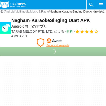
Android
Multimedia
Music & Radio
Nagham-KaraokeSinging Duet Androi
Nagham-KaraokeSinging Duet APK
Android向けのアプリ
TARAB MELODY PTE. LTD.
による
無料
4.39.3.201