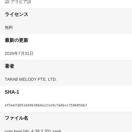
英語
アラビア語
ライセンス
無料
最新の更新
2026年7月31日
著者
TARAB MELODY PTE. LTD.
SHA-1
ef5e6fd0510d9638b0a121e9cfa0bcc758685bb7
ファイル名
com.kwai.hib_4.39.3.201.xapk