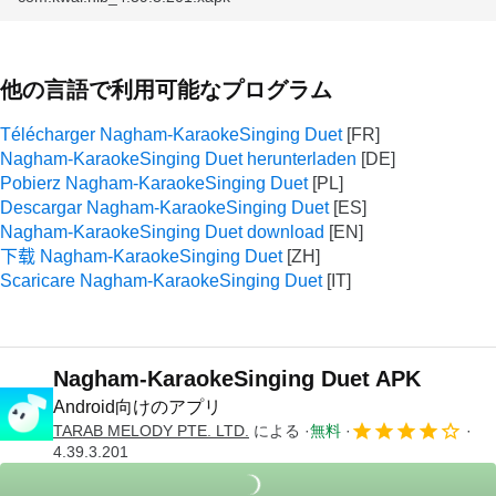
他の言語で利用可能なプログラム
Télécharger Nagham-KaraokeSinging Duet
Nagham-KaraokeSinging Duet herunterladen
Pobierz Nagham-KaraokeSinging Duet
Descargar Nagham-KaraokeSinging Duet
Nagham-KaraokeSinging Duet download
下载 Nagham-KaraokeSinging Duet
Scaricare Nagham-KaraokeSinging Duet
Nagham-KaraokeSinging Duet APK
Android向けのアプリ
TARAB MELODY PTE. LTD.
による
無料
4.39.3.201