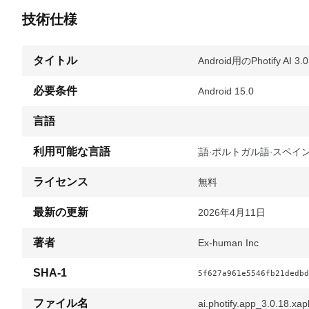
技術仕様
タイトル
Android用のPhotify AI 3.0
必要条件
Android 15.0
言語
利用可能な言語
英語
ポルトガル語
スペイ
ライセンス
無料
最新の更新
2026年4月11日
著者
Ex-human Inc
SHA-1
5f627a961e5546fb21dedbd
ファイル名
ai.photify.app_3.0.18.xap