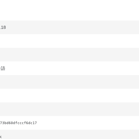
.18
ン語
73bd60dfcccf6dc17
k