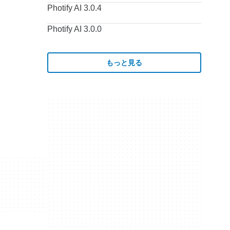
Photify AI 3.0.4
Photify AI 3.0.0
もっと見る