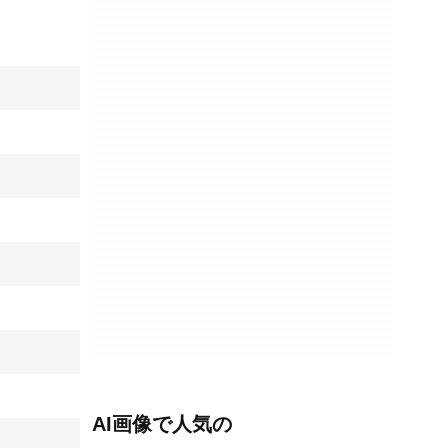
AI画像で人気の