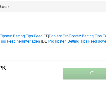
8.xapk
Tipster: Betting Tips Feed
Pobierz ProTipster: Betting Tips 
 Tips Feed herunterladen
ProTipster: Betting Tips Feed dow
APK