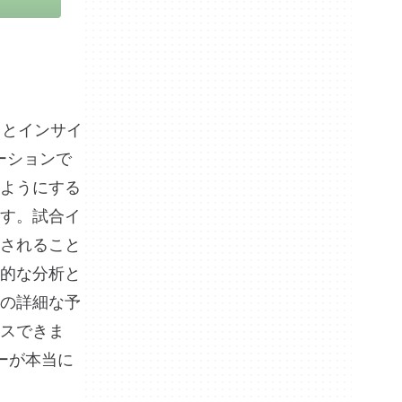
スとインサイ
ーションで
ようにする
す。試合イ
されること
的な分析と
の詳細な予
スできま
ザーが本当に