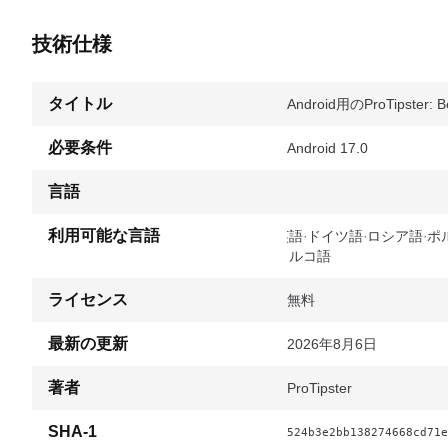
技術仕様
タイトル
Android用のProTipster: Be
必要条件
Android 17.0
言語
利用可能な言語
英語
ドイツ語
ロシア語
ポ
トルコ語
ライセンス
無料
最新の更新
2026年8月6日
著者
ProTipster
SHA-1
524b3e2bb138274668cd71e