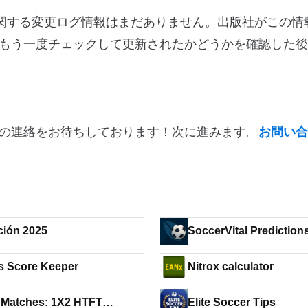
ージョン2.0.58に関する変更ログ情報はまだありません。出版社がこ
もう一度チェックして更新されたかどうかを確認した後
の連絡をお待ちしております！次に進みます。
お問い合
ión 2025
SoccerVital Prediction
s Score Keeper
Nitrox calculator
 Matches: 1X2 HTFT
Elite Soccer Tips