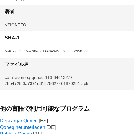
著者
VSIONTEQ
SHA-1
6a0fceb9a56ae38af8f44943d5c52a3de2958f60
ファイル名
com-vsionteq-qoneq-113-64613272-
78e472f83a7391e318756274618702b1.apk
他の言語で利用可能なプログラム
Descargar Qoneq
Qoneq herunterladen
Pobierz Qoneq