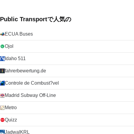
Public Transportで人気の
ECUA Buses
Ojol
Idaho 511
fahrerbewertung.de
Controle de Combust?vel
Madrid Subway Off-Line
Metro
Quizz
JadwalKRL