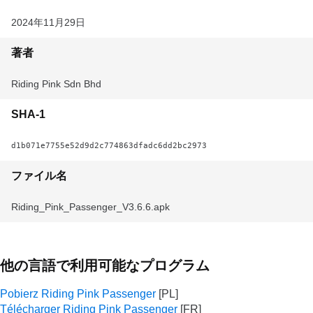
2024年11月29日
著者
Riding Pink Sdn Bhd
SHA-1
d1b071e7755e52d9d2c774863dfadc6dd2bc2973
ファイル名
Riding_Pink_Passenger_V3.6.6.apk
他の言語で利用可能なプログラム
Pobierz Riding Pink Passenger
Télécharger Riding Pink Passenger