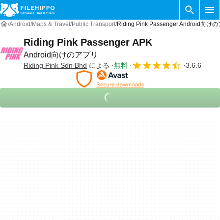
Android
Maps & Travel
Public Transport
Riding Pink Passenger Android向
Riding Pink Passenger APK
Android向けのアプリ
Riding Pink Sdn Bhd
による
無料
3.6.6