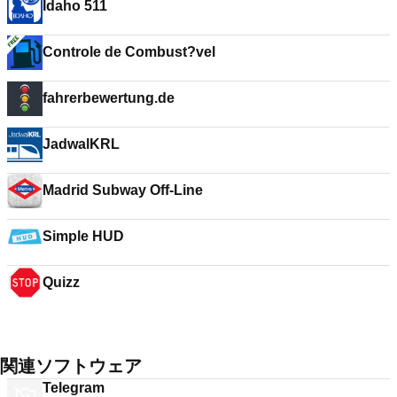
Idaho 511
Controle de Combust?vel
fahrerbewertung.de
JadwalKRL
Madrid Subway Off-Line
Simple HUD
Quizz
関連ソフトウェア
Telegram