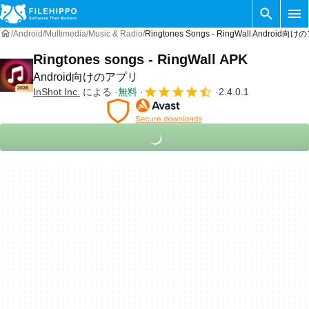
Android
Multimedia
Music & Radio
Ringtones Songs - RingWall Android向
Ringtones songs - RingWall APK
Android向けのアプリ
InShot Inc.
による
無料
2.4.0.1