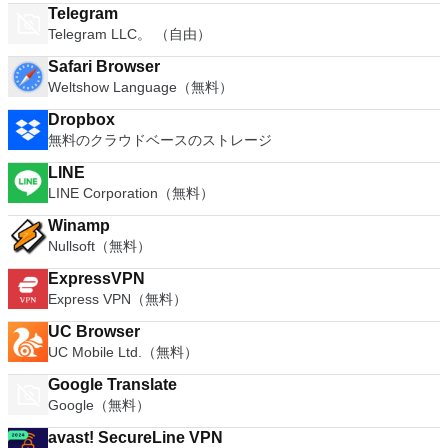
Telegram
Telegram LLC。 （自由）
Safari Browser
Weltshow Language（無料）
Dropbox
無料のクラウドベースのストレージ
LINE
LINE Corporation（無料）
Winamp
Nullsoft（無料）
ExpressVPN
Express VPN（無料）
UC Browser
UC Mobile Ltd.（無料）
Google Translate
Google（無料）
avast! SecureLine VPN