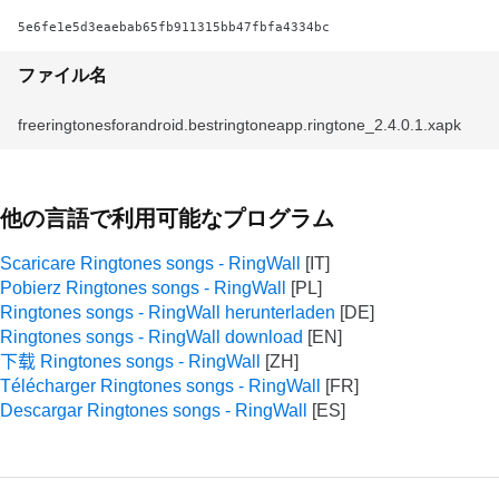
5e6fe1e5d3eaebab65fb911315bb47fbfa4334bc
ファイル名
freeringtonesforandroid.bestringtoneapp.ringtone_2.4.0.1.xapk
他の言語で利用可能なプログラム
Scaricare Ringtones songs - RingWall
Pobierz Ringtones songs - RingWall
Ringtones songs - RingWall herunterladen
Ringtones songs - RingWall download
下载 Ringtones songs - RingWall
Télécharger Ringtones songs - RingWall
Descargar Ringtones songs - RingWall