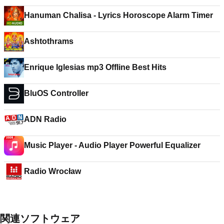
Hanuman Chalisa - Lyrics Horoscope Alarm Timer
Ashtothrams
Enrique Iglesias mp3 Offline Best Hits
BluOS Controller
ADN Radio
Music Player - Audio Player Powerful Equalizer
Radio Wrocław
関連ソフトウェア