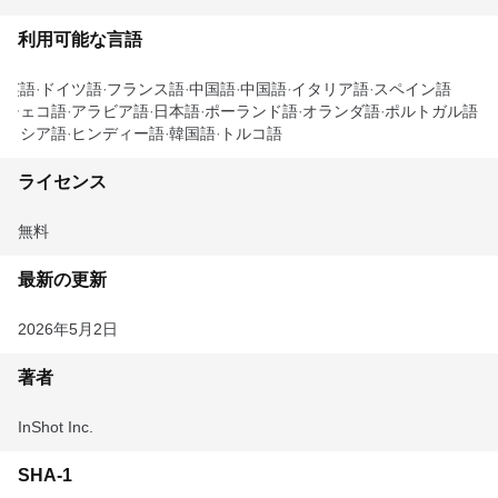
利用可能な言語
英語
ドイツ語
フランス語
中国語
中国語
イタリア語
スペイン語
チェコ語
アラビア語
日本語
ポーランド語
オランダ語
ポルトガル語
ロシア語
ヒンディー語
韓国語
トルコ語
ライセンス
無料
最新の更新
2026年5月2日
著者
InShot Inc.
SHA-1