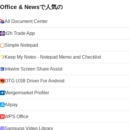
Office & Newsで人気の
All Document Center
d2h Trade App
Simple Notepad
Keep My Notes - Notepad Memo and Checklist
Inkwire Screen Share Assist
OTG USB Driver For Android
Mergermarket Profiler
Alipay
WPS Office
Samsung Video Library