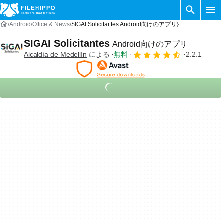
Android
Office & News
SIGAI Solicitantes Android向けのアプリ}
SIGAI Solicitantes
Android向けのアプリ
Alcaldía de Medellín
による
無料
2.2.1