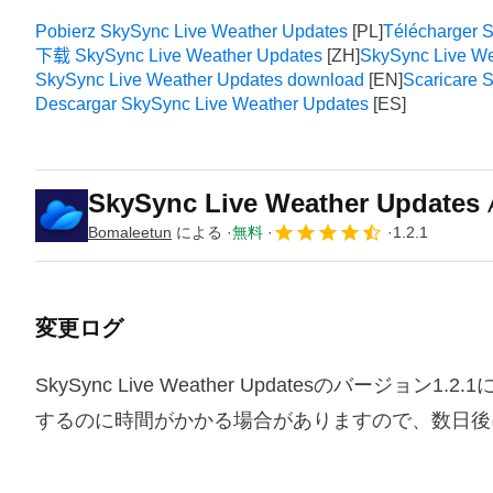
Pobierz SkySync Live Weather Updates
Télécharger 
下载 SkySync Live Weather Updates
SkySync Live We
SkySync Live Weather Updates download
Scaricare 
Descargar SkySync Live Weather Updates
SkySync Live Weather Updates
Bomaleetun
による
無料
1.2.1
変更ログ
SkySync Live Weather Updatesのバ
するのに時間がかかる場合がありますので、数日後