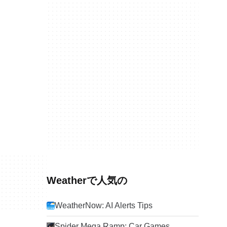
Weatherで人気の
WeatherNow: AI Alerts Tips
Spider Mega Ramp: Car Games