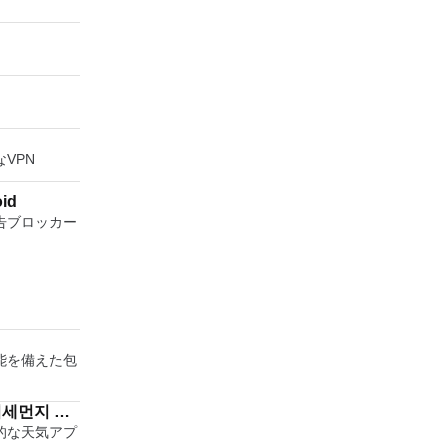
N
VPN
oid
告ブロッカー
能を備えた包
미세먼지 강
的な天気アプ