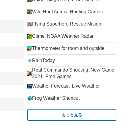
Wild Hunt Animal Hunting Games
Flying Superhero Rescue Mision
Clime: NOAA Weather Radar
Thermometer for room and outside
RainToday
Real Commando Shooting: New Game
2021- Free Games
Weather Forecast: Live Weather
Frog Weather Shortcut
もっと見る