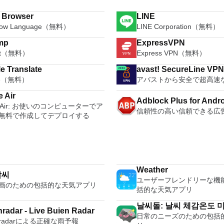
i Browser
LINE
how Language（無料）
LINE Corporation（無料）
mp
ExpressVPN
oft（無料）
Express VPN（無料）
e Translate
avast! SecureLine VP
le（無料）
アバストから安全で超高速な
 Air
Adblock Plus for Andr
e Air: お使いのコンピューターでア
信頼性の高い信頼できる広
無料で作成してデプロイする
Weather
날씨
ユーザーフレンドリーな機
画のための包括的な天気アプリ
括的な天気アプリ
날씨돌: 날씨 체감온도 
radar - Live Buien Radar
日常のニーズのための包括
수알림 옷차림
nradarによる正確な雨予報