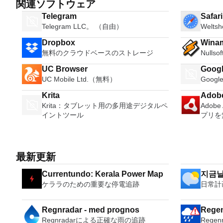
関連ソフトウェア
Telegram
Safar
Telegram LLC。 （自由）
Welts
Dropbox
Wina
無料のクラウドベースのストレージ
Nulls
UC Browser
Googl
UC Mobile Ltd.（無料）
Goog
Krita
Adobe
Krita：タブレット用の多用途デジタルペ
Adob
イントツール
プリを
最新更新
Currentundo: Kerala Power Map
지금
ケララのための重要な停電追跡
日常計
Regnradar - med prognos
Regen
Regnradarによる正確な雨の追跡
Rege