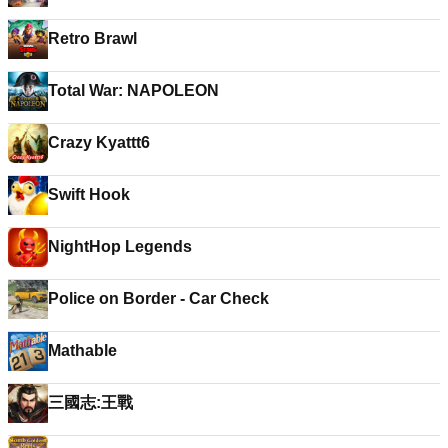
Retro Brawl
Total War: NAPOLEON
Crazy Kyattt6
Swift Hook
NightHop Legends
Police on Border - Car Check
Mathable
三國志:王戰