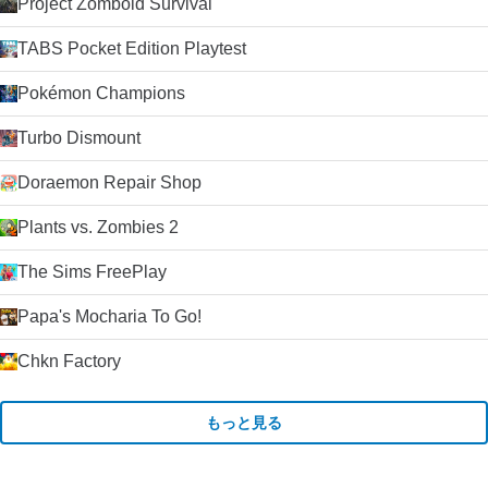
Project Zomboid Survival
TABS Pocket Edition Playtest
Pokémon Champions
Turbo Dismount
Doraemon Repair Shop
Plants vs. Zombies 2
The Sims FreePlay
Papa's Mocharia To Go!
Chkn Factory
もっと見る