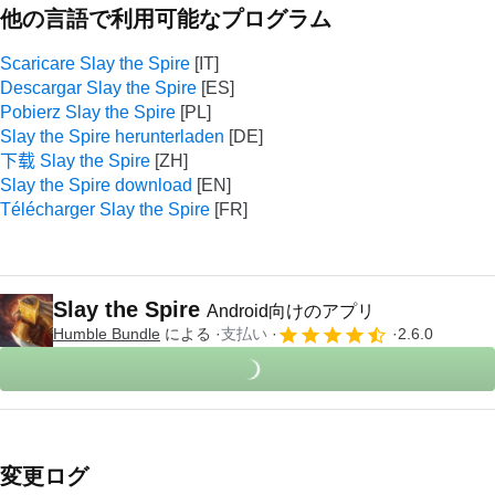
他の言語で利用可能なプログラム
Scaricare Slay the Spire
Descargar Slay the Spire
Pobierz Slay the Spire
Slay the Spire herunterladen
下载 Slay the Spire
Slay the Spire download
Télécharger Slay the Spire
Slay the Spire
Android向けのアプリ
Humble Bundle
による
支払い
2.6.0
変更ログ