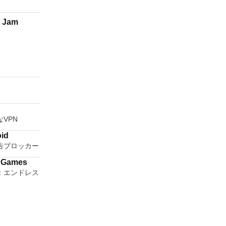
t Jam
N
VPN
oid
告ブロッカー
l Games
：エンドレス