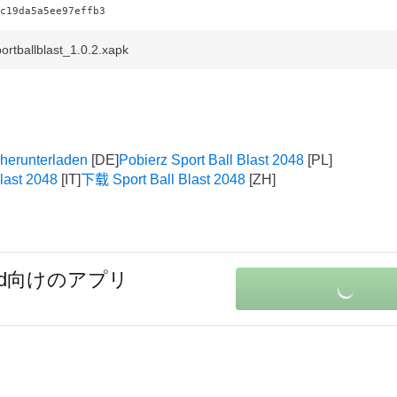
c19da5a5ee97effb3
rtballblast_1.0.2.xapk
 herunterladen
Pobierz Sport Ball Blast 2048
Blast 2048
下载 Sport Ball Blast 2048
oid向けのアプリ