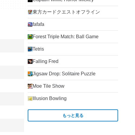
東方カードクエストオフライン
fafafa
Forest Triple Match: Ball Game
Tetris
Falling Fred
Jigsaw Drop: Solitaire Puzzle
Moe Tile Show
Illusion Bowling
もっと見る