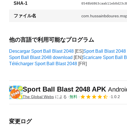
SHA-1
0548b6863caab11eb0d23c8
ファイル名
com.hussainbdoures.mspo
他の言語で利用可能なプログラム
Descargar Sport Ball Blast 2048
Sport Ball Blast 2048
Sport Ball Blast 2048 download
Scaricare Sport Ball 
Télécharger Sport Ball Blast 2048
Sport Ball Blast 2048 APK
Andr
The Global Webs
による
無料
1.0.2
変更ログ