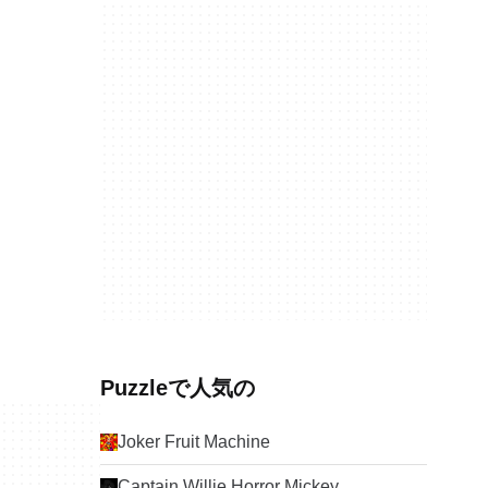
Puzzleで人気の
Joker Fruit Machine
Captain Willie Horror Mickey