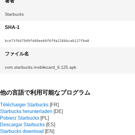
著者
Starbucks
SHA-1
bce73f6d79d9fdd0eeb0f6f9a226bbcab127fba8
ファイル名
com.starbucks.mobilecard_6.125.apk
他の言語で利用可能なプログラム
Télécharger Starbucks
Starbucks herunterladen
Pobierz Starbucks
Descargar Starbucks
Starbucks download