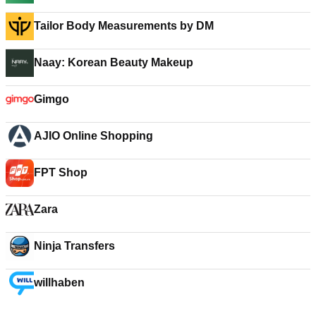
Tailor Body Measurements by DM
Naay: Korean Beauty Makeup
Gimgo
AJIO Online Shopping
FPT Shop
Zara
Ninja Transfers
willhaben