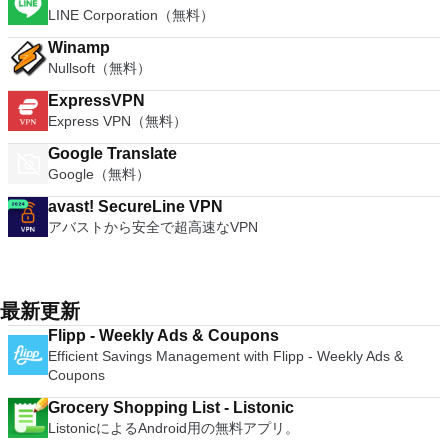
LINE Corporation（無料）
Winamp
Nullsoft（無料）
ExpressVPN
Express VPN（無料）
Google Translate
Google（無料）
avast! SecureLine VPN
アバストから安全で超高速なVPN
最新更新
Flipp - Weekly Ads & Coupons
Efficient Savings Management with Flipp - Weekly Ads &
Coupons
Grocery Shopping List - Listonic
ListonicによるAndroid用の無料アプリ。