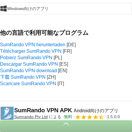
Windows向けのアプリ
他の言語で利用可能なプログラム
SumRando VPN herunterladen
Télécharger SumRando VPN
Pobierz SumRando VPN
Descargar SumRando VPN
SumRando VPN download
下载 SumRando VPN
Scaricare SumRando VPN
SumRando VPN APK
Android向けのアプリ
Sumrando Pty Ltd
による
無料
1.5.0.0