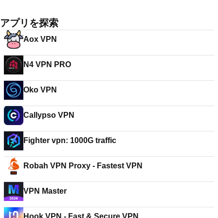
アプリを探索
Aox VPN
N4 VPN PRO
Oko VPN
Callypso VPN
Fighter vpn: 1000G traffic
Robah VPN Proxy - Fastest VPN
VPN Master
Hook VPN - Fast & Secure VPN