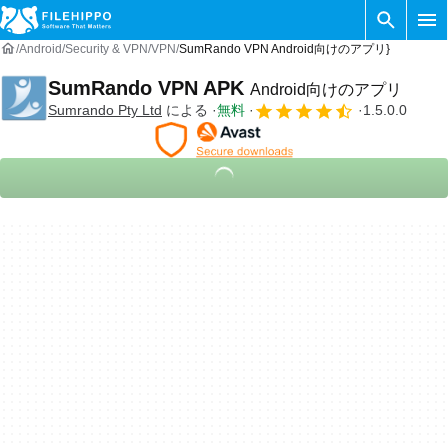
Android
Security & VPN
VPN
SumRando VPN Android向けのアプリ}
SumRando VPN APK
Android向けのアプリ
Sumrando Pty Ltd
による
無料
1.5.0.0