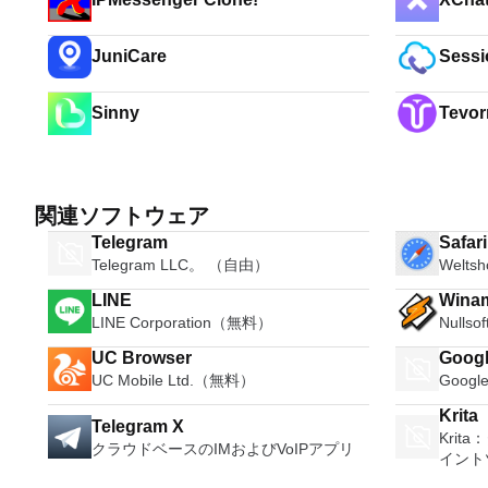
JuniCare
Sessi
Sinny
Tevor
関連ソフトウェア
Telegram
Safar
Telegram LLC。 （自由）
Welts
LINE
Wina
LINE Corporation（無料）
Nulls
UC Browser
Googl
UC Mobile Ltd.（無料）
Goog
Krita
Telegram X
Kri
クラウドベースのIMおよびVoIPアプリ
イント