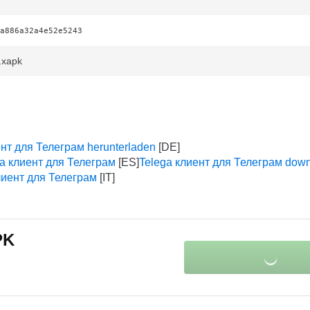
a886a32a4e52e5243
.xapk
ент для Телеграм herunterladen
ga клиент для Телеграм
Telega клиент для Телеграм dow
клиент для Телеграм
PK