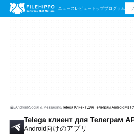
ニュース
レビュー
トッププログラム
Android
Social & Messaging
Telega Клиент Для Телеграм Android
Telega клиент для Телеграм A
Android向けのアプリ