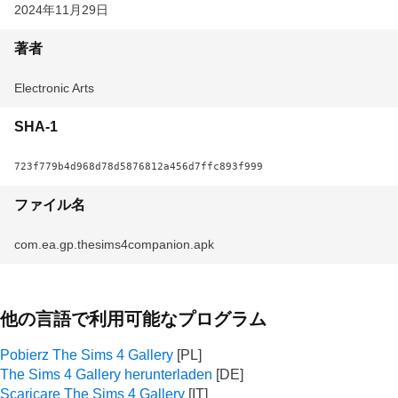
2024年11月29日
著者
Electronic Arts
SHA-1
723f779b4d968d78d5876812a456d7ffc893f999
ファイル名
com.ea.gp.thesims4companion.apk
他の言語で利用可能なプログラム
Pobierz The Sims 4 Gallery
The Sims 4 Gallery herunterladen
Scaricare The Sims 4 Gallery