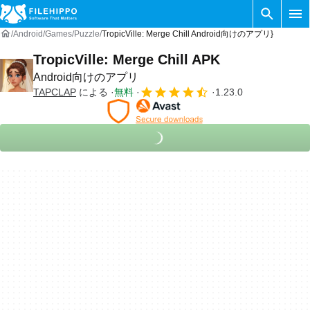
Android
Games
Puzzle
TropicVille: Merge Chill Android向けのアプリ}
TropicVille: Merge Chill APK
Android向けのアプリ
TAPCLAP
による
無料
1.23.0