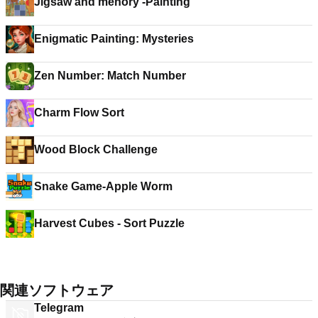
Jigsaw and menory -Painting
Enigmatic Painting: Mysteries
Zen Number: Match Number
Charm Flow Sort
Wood Block Challenge
Snake Game-Apple Worm
Harvest Cubes - Sort Puzzle
関連ソフトウェア
Telegram