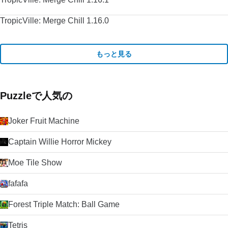
TropicVille: Merge Chill 1.16.0
もっと見る
Puzzleで人気の
Joker Fruit Machine
Captain Willie Horror Mickey
Moe Tile Show
fafafa
Forest Triple Match: Ball Game
Tetris