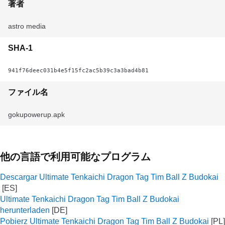
著者
astro media
SHA-1
941f76deec031b4e5f15fc2ac5b39c3a3bad4b81
ファイル名
gokupowerup.apk
他の言語で利用可能なプログラム
Descargar Ultimate Tenkaichi Dragon Tag Tim Ball Z Budokai
Ultimate Tenkaichi Dragon Tag Tim Ball Z Budokai
herunterladen
Pobierz Ultimate Tenkaichi Dragon Tag Tim Ball Z Budokai