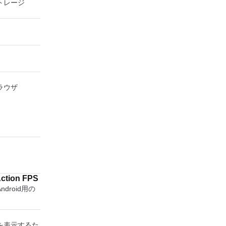
トレージ
ラウザ
Action FPS
droid用の
を表示するた