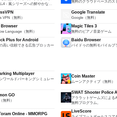
無料のクラウドベースのス
ム4 - 嵐シリーズへの鮮やかなフ
レ
essVPN
Google Translate
ess VPN（無料）
Google（無料）
i Browser
Magic Tiles 3
how Language（無料）
無料のピアノ音楽ゲーム
ck Plus for Android
Baidu Browser
の高い信頼できる広告ブロッカー
バイドゥの無料モバイルブ
arking Multiplayer
Coin Master
ンワールドパーキングシミュレー
ムーンアクティブ（無料）
SWAT Shooter Police 
mon GO
アララットゲームズによるAn
（無料）
無料プログラム。
LiveScore
oram Online - MMORPG
ライブフットボールスコア