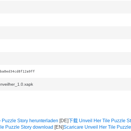
ba8ed34cd8f12a9ff
nveilher_1.0.xapk
e Puzzle Story herunterladen
下载 Unveil Her Tile Puzzle St
ile Puzzle Story download
Scaricare Unveil Her Tile Puzzle