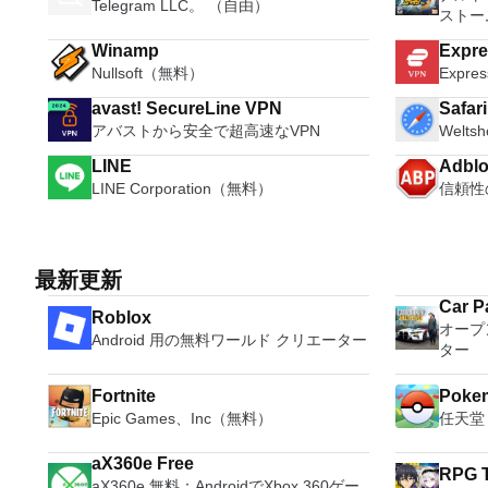
Telegram LLC。 （自由）
ストー
ィナー
Winamp
Expr
Nullsoft（無料）
Expr
avast! SecureLine VPN
Safar
アバストから安全で超高速なVPN
Welts
LINE
Adblo
LINE Corporation（無料）
信頼性
最新更新
Car P
Roblox
オープ
Android 用の無料ワールド クリエーター
ター
Fortnite
Poke
Epic Games、Inc（無料）
任天堂
aX360e Free
RPG T
aX360e 無料：AndroidでXbox 360ゲー