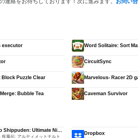
の連絡をお待ちしております！次に進みます。
お問い合
s executor
Word Solitai
tor
CircuitSync
 Block Puzzle Clear
Marvelous- Racer 2D 
 Merge: Bubble Tea
Caveman Survivor
o Shippuden: Ultimate Ninja
Dropbox
- 疾風伝: アルティメットナルト
 4