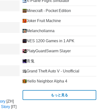
X-Plane Flight Simulator
Minecraft - Pocket Edition
Joker Fruit Machine
Melancholianna
NES 1200 Games in 1 APK
PlatyGuardSwarm Slayer
青鬼
Grand Theft Auto V - Unofficial
Hello Neighbor Alpha 4
もっと見る
ory
 Story