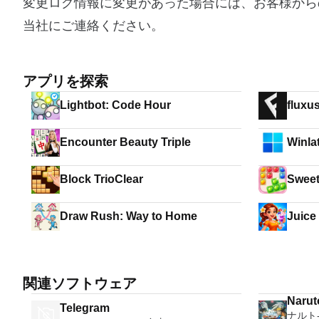
変更ログ情報に変更があった場合には、お客様から
当社にご連絡ください。
アプリを探索
Lightbot: Code Hour
fluxu
Encounter Beauty Triple
Winla
Block TrioClear
Sweet
Draw Rush: Way to Home
Juice
関連ソフトウェア
Narut
Telegram
ナルト
Storm